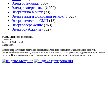
Электротехника
(300)
Электроэнергетика
(6 659)
Энергетика в быту
(33)
Энергетика и фондовый рынок
(1 623)
Энергетические СМИ
(18)
Энергосбережение
(263)
Энергоснабжение
(862)
© 2026 «Новости энеретики»
г. Москва
Тел.: (495) 540-52-76
Карта сайта
Перепечатка материала с сайта без разрешения Редакции запрещена. За содержание новостей,
объявлений и комментариев, размещенных пользователями сайта, редакция журнала ответственности
не несет. Вся информация носит справочный характер и не является публичной офертой.