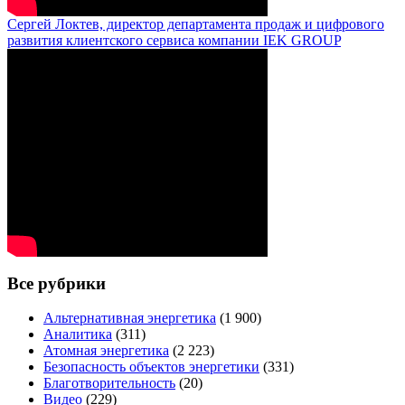
Сергей Локтев, директор департамента продаж и цифрового
развития клиентского сервиса компании IEK GROUP
Все рубрики
Альтернативная энергетика
(1 900)
Аналитика
(311)
Атомная энергетика
(2 223)
Безопасность объектов энергетики
(331)
Благотворительность
(20)
Видео
(229)