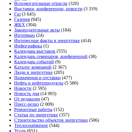
Вспомогательные отрасли
(320)
Выставки, конференции, новости
(3 319)
Газ
(3 645)
Галерея
(945)
ЖКХ
(304)
Законодательные акты
(184)
Интервью
(24)
Интересные факты в энергетике
(414)
Инфографика
(1)
Календарь выставок
(555)
Календарь семинаров, конференций
(38)
Календарь событий
(9)
Каталог компаний
(2 367)
Люди в энергетике
(205)
Назначения и отставки
(477)
Нефть и нефтепродукты
(5 580)
Новости
(2 595)
Новость дня
(14 993)
От редакции
(47)
Пресс-релиз
(2 009)
Ремонтные работы
(152)
Статьи по энергетике
(357)
Строительство объектов энергетики
(506)
Теплоснабжение
(544)
Уголь
(651)