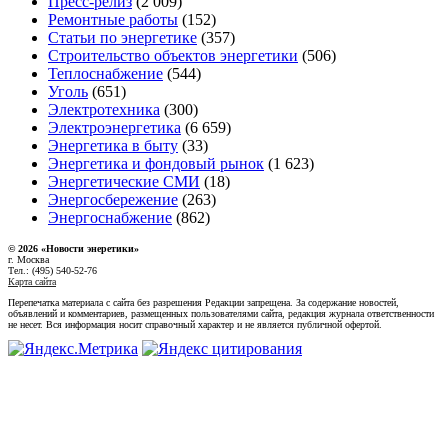
Пресс-релиз
(2 009)
Ремонтные работы
(152)
Статьи по энергетике
(357)
Строительство объектов энергетики
(506)
Теплоснабжение
(544)
Уголь
(651)
Электротехника
(300)
Электроэнергетика
(6 659)
Энергетика в быту
(33)
Энергетика и фондовый рынок
(1 623)
Энергетические СМИ
(18)
Энергосбережение
(263)
Энергоснабжение
(862)
© 2026 «Новости энеретики»
г. Москва
Тел.: (495) 540-52-76
Карта сайта
Перепечатка материала с сайта без разрешения Редакции запрещена. За содержание новостей,
объявлений и комментариев, размещенных пользователями сайта, редакция журнала ответственности
не несет. Вся информация носит справочный характер и не является публичной офертой.