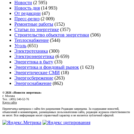
Новости
(2 595)
Новость дня
(14 993)
От редакции
(47)
Пресс-релиз
(2 009)
Ремонтные работы
(152)
Статьи по энергетике
(357)
Строительство объектов энергетики
(506)
Теплоснабжение
(544)
Уголь
(651)
Электротехника
(300)
Электроэнергетика
(6 659)
Энергетика в быту
(33)
Энергетика и фондовый рынок
(1 623)
Энергетические СМИ
(18)
Энергосбережение
(263)
Энергоснабжение
(862)
© 2026 «Новости энеретики»
г. Москва
Тел.: (495) 540-52-76
Карта сайта
Перепечатка материала с сайта без разрешения Редакции запрещена. За содержание новостей,
объявлений и комментариев, размещенных пользователями сайта, редакция журнала ответственности
не несет. Вся информация носит справочный характер и не является публичной офертой.