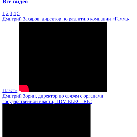
Все видео
1
2
3
4
5
Дмитрий Захаров, директор по развитию компании «Гамма-
Пласт»
Дмитрий Зорин, директор по связям с органами
государственной власти, TDM ELECTRIC