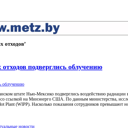
х отходов’
отходов подверглись облучению
нском штате Нью-Мексико подверглись воздействию радиации в р
сс со ссылкой на Минэнерго США. По данным министерства, исс
Pilot Plant (WIPP). Насколько показания сотрудников превышают 
ктуальные новости