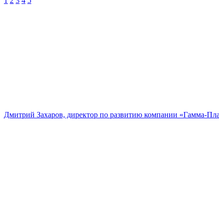
1
2
3
4
5
Дмитрий Захаров, директор по развитию компании «Гамма-Пл