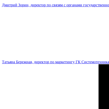
Дмитрий Зорин, директор по связям с органами государстве
Татьяна Бережная, директор по маркетингу ГК Системотехник