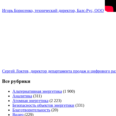
Игорь Борисенко, технический директор, Балс-Рус, ООО
Сергей Локтев, директор департамента продаж и цифрового р
Все рубрики
Альтернативная энергетика
(1 900)
Аналитика
(311)
Атомная энергетика
(2 223)
Безопасность объектов энергетики
(331)
Благотворительность
(20)
Видео
(229)