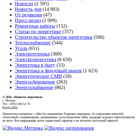
Новости
(2 595)
Новость дня
(14 993)
От редакции
(47)
Пресс-релиз
(2 009)
Ремонтные работы
(152)
Статьи по энергетике
(357)
Строительство объектов энергетики
(506)
Теплоснабжение
(544)
Уголь
(651)
Электротехника
(300)
Электроэнергетика
(6 659)
Энергетика в быту
(33)
Энергетика и фондовый рынок
(1 623)
Энергетические СМИ
(18)
Энергосбережение
(263)
Энергоснабжение
(862)
© 2026 «Новости энеретики»
г. Москва
Тел.: (495) 540-52-76
Карта сайта
Перепечатка материала с сайта без разрешения Редакции запрещена. За содержание новостей,
объявлений и комментариев, размещенных пользователями сайта, редакция журнала ответственности
не несет. Вся информация носит справочный характер и не является публичной офертой.