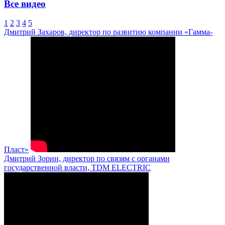
Все видео
1
2
3
4
5
Дмитрий Захаров, директор по развитию компании «Гамма-
Пласт»
Дмитрий Зорин, директор по связям с органами
государственной власти, TDM ELECTRIC