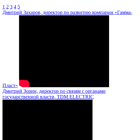
1
2
3
4
5
Дмитрий Захаров, директор по развитию компании «Гамма-
Пласт»
Дмитрий Зорин, директор по связям с органами
государственной власти, TDM ELECTRIC