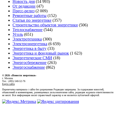
Новость дня
(14 993)
От редакции
(47)
Пресс-релиз
(2 009)
Ремонтные работы
(152)
Статьи по энергетике
(357)
Строительство объектов энергетики
(506)
Теплоснабжение
(544)
Уголь
(651)
Электротехника
(300)
Электроэнергетика
(6 659)
Энергетика в быту
(33)
Энергетика и фондовый рынок
(1 623)
Энергетические СМИ
(18)
Энергосбережение
(263)
Энергоснабжение
(862)
© 2026 «Новости энеретики»
г. Москва
Тел.: (495) 540-52-76
Карта сайта
Перепечатка материала с сайта без разрешения Редакции запрещена. За содержание новостей,
объявлений и комментариев, размещенных пользователями сайта, редакция журнала ответственности
не несет. Вся информация носит справочный характер и не является публичной офертой.