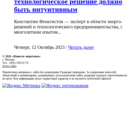
технологическое решение должно
быть интуитивным
Константин Феоктистов — эксперт в области энерго-
решений и технологического предпринимательства, с
многолетним опытом...
Четверг, 12 Октябрь 2023 /
Читать далее
© 2026 «Новости энеретики»
г. Москва
Тел.: (495) 540-52-76
Карта сайта
Перепечатка материала с сайта без разрешения Редакции запрещена. За содержание новостей,
объявлений и комментариев, размещенных пользователями сайта, редакция журнала ответственности
не несет. Вся информация носит справочный характер и не является публичной офертой.