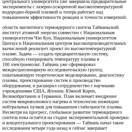
центрального университета уже завершила предварительные
эксперименты с лазерно‑ускоренной высокотемпературной
водородно‑борной плазмой и теперь работает над
повышением эффективности реакции и точности измерений.
области магнитного термоядерного синтеза Тайваньский
институт атомной энергии совместно с Национальным
университетом Чэн Кун, Национальным университетом
Цинхуа и Национальным центром высокопроизводительных
вычислений реализует проект по высокотемпературной
плазме. Задача — создать предварительную систему,
способную генерировать температуру плазмы в
100 электронвольт. Тайвань уже сформировал
междисциплинарную исследовательскую группу,
охватывающую теоретическое моделирование, диагностику
плазмы, проектирование систем и производство
оборудования, и расширил сотрудничество с научными
учреждениями США, Японии, Южной Кореи,
Великобритании и Германии. План включает внедрение
систем микроволнового нагрева и технологии инжекции
нейтральных пучков для повышения стабильности плазмы.
Несмотря на прогресс, глобальное развитие термоядерного
синтеза пока остаётся на стадии экспериментальной проверки
и концептуального проектирования — Тайвань начал такие
исследования четыре года назад и сейчас завершает