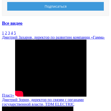
Все видео
1
2
3
4
5
Дмитрий Захаров, директор по развитию компании «Гамма-
Пласт»
Дмитрий Зорин, директор по связям с органами
государственной власти, TDM ELECTRIC