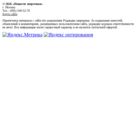
© 2026 «Новости энеретики»
г. Москва
Тел.: (495) 540-52-76
Карта сайта
Перепечатка материала с сайта без разрешения Редакции запрещена. За содержание новостей,
объявлений и комментариев, размещенных пользователями сайта, редакция журнала ответственности
не несет. Вся информация носит справочный характер и не является публичной офертой.