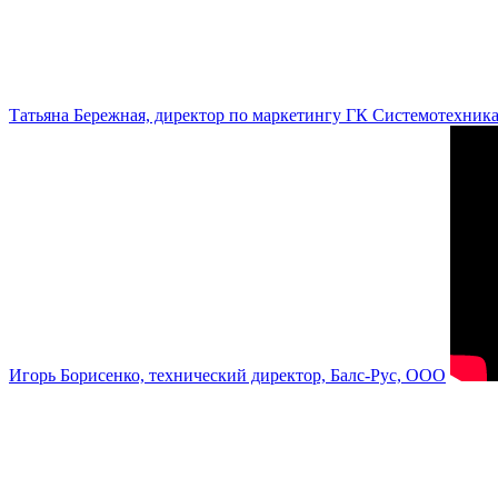
Татьяна Бережная, директор по маркетингу ГК Системотехник
Игорь Борисенко, технический директор, Балс-Рус, ООО