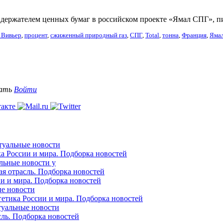
я держателем ценных бумаг в российском проекте «Ямал СПГ», п
 Вивьер
,
процент
,
сжиженный природный газ
,
СПГ
,
Тоtаl
,
тонна
,
Франция
,
Яма
вать
Войти
ктуальные новости
ка России и мира. Подборка новостей
альные новости у
ая отрасль. Подборка новостей
ии и мира. Подборка новостей
ые новости
гетика России и мира. Подборка новостей
ктуальные новости
сль. Подборка новостей