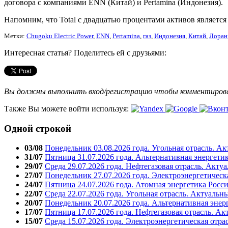
договора с компаниями ENN (Китай) и Pertamina (Индонезия).
Напомним, что Total с двадцатью процентами активов являетс
Метки:
Chugoku Electric Power
,
ENN
,
Pertamina
,
газ
,
Индонезия
,
Китай
,
Лоран
Интересная статья? Поделитесь ей с друзьями:
Вы должны выполнить вход/регистрацию чтобы комментиро
Также Вы можете войти используя:
Одной строкой
03/08
Понедельник 03.08.2026 года. Угольная отрасль. А
31/07
Пятница 31.07.2026 года. Альтернативная энергети
29/07
Среда 29.07.2026 года. Нефтегазовая отрасль. Акту
27/07
Понедельник 27.07.2026 года. Электроэнергетическ
24/07
Пятница 24.07.2026 года. Атомная энергетика Росс
22/07
Среда 22.07.2026 года. Угольная отрасль. Актуальн
20/07
Понедельник 20.07.2026 года. Альтернативная энер
17/07
Пятница 17.07.2026 года. Нефтегазовая отрасль. А
15/07
Среда 15.07.2026 года. Электроэнергетическая отра