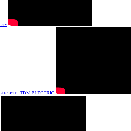
аст»
нной власти, TDM ELECTRIC