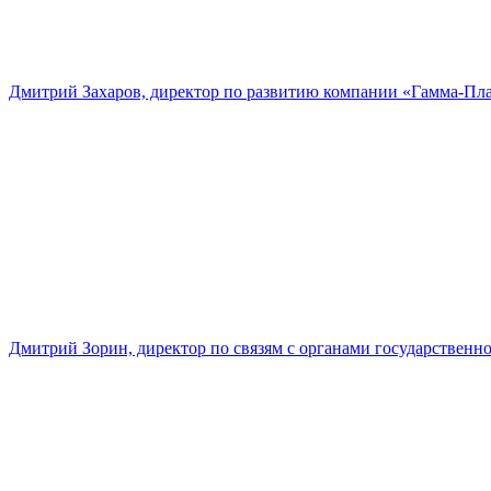
Дмитрий Захаров, директор по развитию компании «Гамма-Пл
Дмитрий Зорин, директор по связям с органами государстве