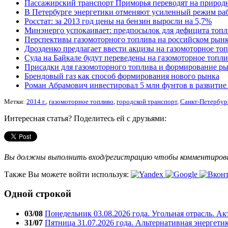
Пассажирский транспорт Приморья переводят на природ
В Петербурге энергетики отменяют усиленный режим ра
Росстат: за 2013 год цены на бензин выросли на 5,7%
Минэнерго успокаивает: предпосылок для дефицита топл
Перспективы газомоторного топлива на российском рын
Дрозденко предлагает ввести акцизы на газомоторное то
Суда на Байкале будут переведены на газомоторное топл
Присадки для газомоторного топлива и формирование ры
Брендовый газ как способ формирования нового рынка
Роман Абрамович инвестировал 5 млн фунтов в развитие
Метки:
2014 г.
,
газомоторное топливо
,
городской транспорт
,
Санкт-Петербур
Интересная статья? Поделитесь ей с друзьями:
Вы должны выполнить вход/регистрацию чтобы комментиро
Также Вы можете войти используя:
Одной строкой
03/08
Понедельник 03.08.2026 года. Угольная отрасль. А
31/07
Пятница 31.07.2026 года. Альтернативная энергети