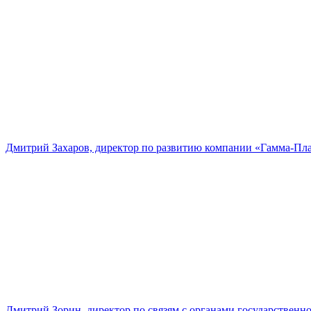
Дмитрий Захаров, директор по развитию компании «Гамма-Пл
Дмитрий Зорин, директор по связям с органами государстве