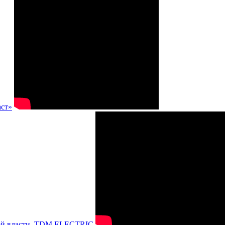
аст»
нной власти, TDM ELECTRIC