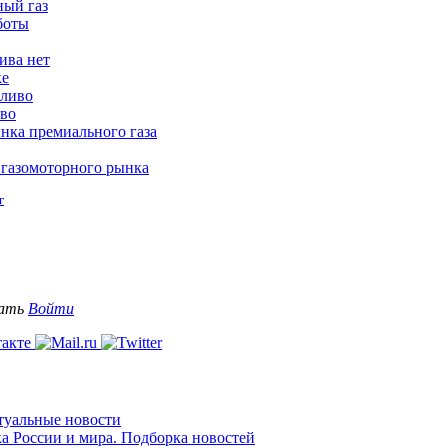
ный газ
боты
ива нет
ке
пливо
иво
нка премиального газа
 газомоторного рынка
г
вать
Войти
ктуальные новости
ка России и мира. Подборка новостей