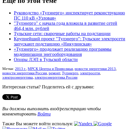
Еще по этой теме
Руководство «Тулэнерго» инспектирует реконструкцию
ПС 110 кВ «Узловая»
"Тулэнерго" с начала года вложила в развитие сетей
464,4 млн. рублей
Тульские сети: сварочные работы на подстанции
Крупнейший проект "Тулэнерго": Тульские электросети
запускают подстанцию «Никулинская»
«Тулэнерго» продолжает реализацию программы
модернизации энегооборудования
Опоры ЛЭП в Тульской области
Метки:
2013 г.
,
МРСК Центра и Приволжья
,
новости энергетики 2013
,
новости энергетики России
,
ремонт
,
Тулэнерго
,
электросети
,
электроэнергетика
,
электроэнергетика России
Интересная статья? Поделитесь ей с друзьями:
Вы должны выполнить вход/регистрацию чтобы
комментировать
Войти
Также Вы можете войти используя: