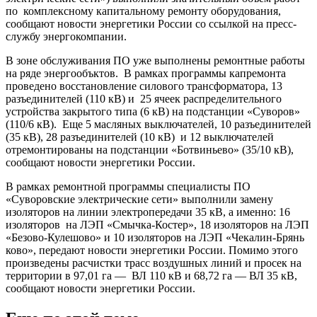
по комплексному капитальному ремонту оборудования,
сообщают новости энергетики России со ссылкой на пресс-
службу энергокомпании
.
В зоне обслуживания ПО уже выполнены ремонтные работы
на ряде энергообъктов. В рамках программы капремонта
проведено восстановление силового трансформатора
, 13
разъединителей (110 кВ) и 25 ячеек распределитель
ного
устройства закрытого типа (6 кВ) на подстанции «Суворов»
(110/6 кВ). Еще 5 масляных выключателей, 10 разъединителей
(35 кВ), 28 разъединителей (10 кВ) и 12 выключателей
отремонтирован
ы на подстанции «Ботвиньево» (35/10 кВ),
сообщают новости энергетики России.
В рамках ремонтной программы специалисты ПО
«Суворовские электрические сети» выполнили замену
изоляторов на линии электропередач
и 35 кВ, а именно: 16
изоляторов на ЛЭП «Смычка-Костер
», 18 изоляторов на ЛЭП
«Безово-Кулешо
во» и 10 изоляторов на ЛЭП «Чекалин-Брянь
ково», передают новости энергетики России. Помимо этого
произведены расчистки трасс воздушных линий и просек на
территории в 97,01 га — ВЛ 110 кВ и 68,72 га — ВЛ 35 кВ,
сообщают новости энергетики России.