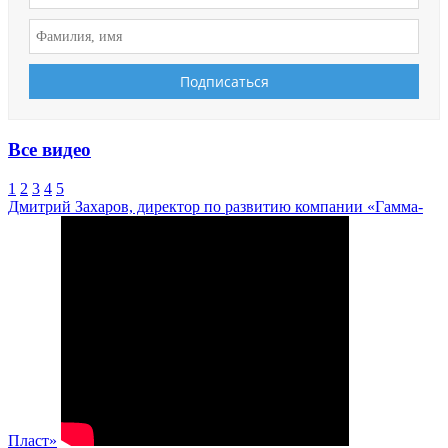
Все видео
1
2
3
4
5
Дмитрий Захаров, директор по развитию компании «Гамма-
Пласт»