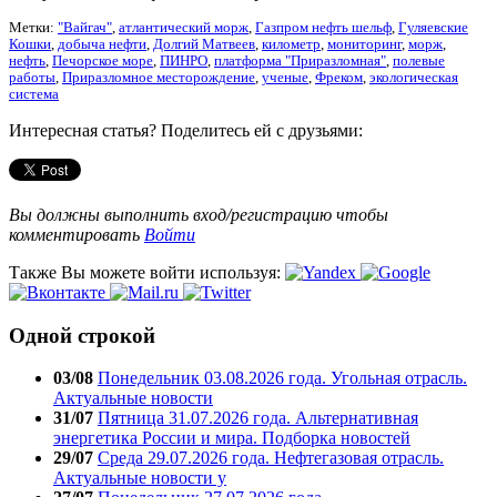
Метки:
"Вайгач"
,
атлантический морж
,
Газпром нефть шельф
,
Гуляевские
Кошки
,
добыча нефти
,
Долгий Матвеев
,
километр
,
мониторинг
,
морж
,
нефть
,
Печорское море
,
ПИНРО
,
платформа "Приразломная"
,
полевые
работы
,
Приразломное месторождение
,
ученые
,
Фреком
,
экологическая
система
Интересная статья? Поделитесь ей с друзьями:
Вы должны выполнить вход/регистрацию чтобы
комментировать
Войти
Также Вы можете войти используя:
Одной строкой
03/08
Понедельник 03.08.2026 года. Угольная отрасль.
Актуальные новости
31/07
Пятница 31.07.2026 года. Альтернативная
энергетика России и мира. Подборка новостей
29/07
Среда 29.07.2026 года. Нефтегазовая отрасль.
Актуальные новости у