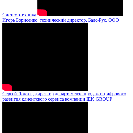
Системотехника
Игорь Борисенко, технический директор, Балс-Рус, ООО
Сергей Локтев, директор департамента продаж и цифрового
развития клиентского сервиса компании IEK GROUP