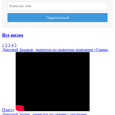
Все видео
1
2
3
4
5
Дмитрий Захаров, директор по развитию компании «Гамма-
Пласт»
Дмитрий Зорин, директор по связям с органами