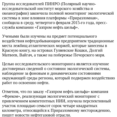
Группа исследователей ПИНРО (Полярный научно-
исследовательский институт морского хозяйства и
океанографии) закончила полевой мониторинг экологической
системы в зоне влияния платформы «Приразломная»,
сообщила в среду, четвертого февраля 2015-го года, пресс-
служба компании «Газпром нефть шельф».
Учеными были изучены на предмет потенциального
воздействия нефтедобывающим предприятием традиционные
места лежбищ атлантических моржей, которые занесены в
Красную книгу, на островах Гуляевские Кошки, Долгий
Матвеев, Вайгач, а также на побережье Печорского моря.
Целью исследовательского мониторинга является изучение
достоверных сведений о состоянии экологической системы,
наблюдение за фоновым и динамическим состояниями
окружающей среды региона, который подвержен воздействию
работ по освоению нефти.
Отметим, что по заказу «Газпром нефть шельфа» компания
«Фреком», реализующая экологический мониторинг с
привлечением компетентных НИИ, изучила перспективный
участок площадью семьсот сорок четыре квадратных
километра, относящийся к Приразломному месторождению,
пишут новости нефтегазовой отрасли.