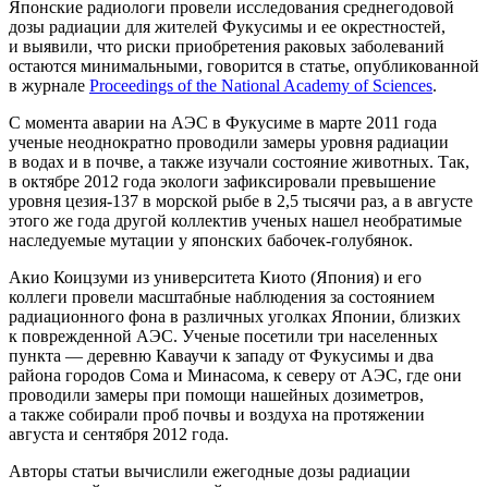
Японские радиологи провели исследования среднегодовой
дозы радиации для жителей Фукусимы и ее окрестностей,
и выявили, что риски приобретения раковых заболеваний
остаются минимальными, говорится в статье, опубликованной
в журнале
Proceedings of the National Academy of Sciences
.
С момента аварии на АЭС в Фукусиме в марте 2011 года
ученые неоднократно проводили замеры уровня радиации
в водах и в почве, а также изучали состояние животных. Так,
в октябре 2012 года экологи зафиксировали превышение
уровня цезия-137 в морской рыбе в 2,5 тысячи раз, а в августе
этого же года другой коллектив ученых нашел необратимые
наследуемые мутации у японских бабочек-голубянок.
Акио Коицзуми из университета Киото (Япония) и его
коллеги провели масштабные наблюдения за состоянием
радиационного фона в различных уголках Японии, близких
к поврежденной АЭС. Ученые посетили три населенных
пункта — деревню Каваучи к западу от Фукусимы и два
района городов Сома и Минасома, к северу от АЭС, где они
проводили замеры при помощи нашейных дозиметров,
а также собирали проб почвы и воздуха на протяжении
августа и сентября 2012 года.
Авторы статьи вычислили ежегодные дозы радиации