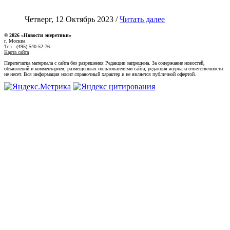
Четверг, 12 Октябрь 2023 /
Читать далее
© 2026 «Новости энеретики»
г. Москва
Тел.: (495) 540-52-76
Карта сайта
Перепечатка материала с сайта без разрешения Редакции запрещена. За содержание новостей,
объявлений и комментариев, размещенных пользователями сайта, редакция журнала ответственности
не несет. Вся информация носит справочный характер и не является публичной офертой.