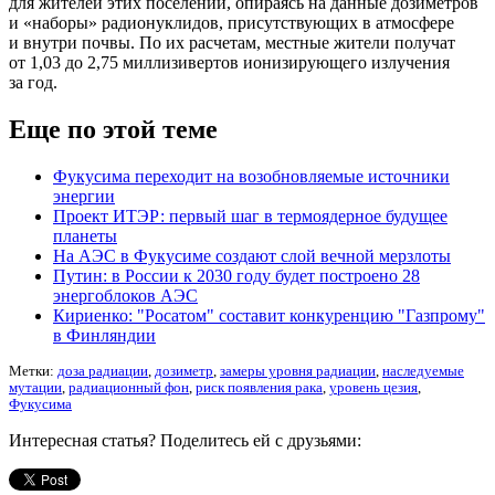
для жителей этих поселений, опираясь на данные дозиметров
и «наборы» радионуклидов, присутствующих в атмосфере
и внутри почвы. По их расчетам, местные жители получат
от 1,03 до 2,75 миллизивертов ионизирующего излучения
за год.
Еще по этой теме
Фукусима переходит на возобновляемые источники
энергии
Проект ИТЭР: первый шаг в термоядерное будущее
планеты
На АЭС в Фукусиме создают слой вечной мерзлоты
Путин: в России к 2030 году будет построено 28
энергоблоков АЭС
Кириенко: "Росатом" составит конкуренцию "Газпрому"
в Финляндии
Метки:
доза радиации
,
дозиметр
,
замеры уровня радиации
,
наследуемые
мутации
,
радиационный фон
,
риск появления рака
,
уровень цезия
,
Фукусима
Интересная статья? Поделитесь ей с друзьями: