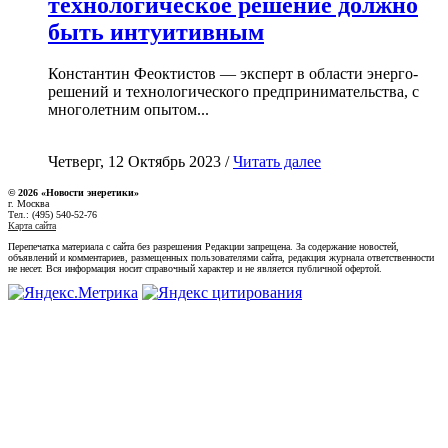
технологическое решение должно
быть интуитивным
Константин Феоктистов — эксперт в области энерго-
решений и технологического предпринимательства, с
многолетним опытом...
Четверг, 12 Октябрь 2023 /
Читать далее
© 2026 «Новости энеретики»
г. Москва
Тел.: (495) 540-52-76
Карта сайта
Перепечатка материала с сайта без разрешения Редакции запрещена. За содержание новостей,
объявлений и комментариев, размещенных пользователями сайта, редакция журнала ответственности
не несет. Вся информация носит справочный характер и не является публичной офертой.