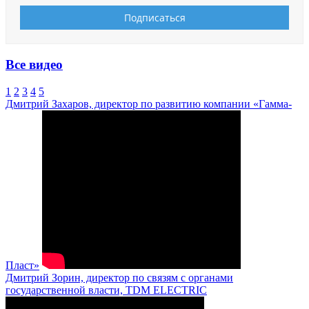
Все видео
1
2
3
4
5
Дмитрий Захаров, директор по развитию компании «Гамма-
Пласт»
Дмитрий Зорин, директор по связям с органами
государственной власти, TDM ELECTRIC