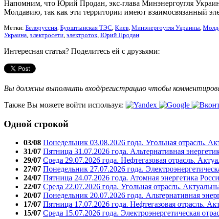
Напомним, что Юрий Продан, экс-глава Минэнергоугля Украины
Молдавию, так как эти территории имеют взаимосвязанный эл
Метки:
Белоруссия
,
Бурштынская ТЭС
,
Киев
,
Минэнергоугля Украины
,
Молд
Украина
,
электросети
,
электроток
,
Юрий Продан
Интересная статья? Поделитесь ей с друзьями:
Вы должны выполнить вход/регистрацию чтобы комментиро
Также Вы можете войти используя:
Одной строкой
03/08
Понедельник 03.08.2026 года. Угольная отрасль. А
31/07
Пятница 31.07.2026 года. Альтернативная энергети
29/07
Среда 29.07.2026 года. Нефтегазовая отрасль. Акту
27/07
Понедельник 27.07.2026 года. Электроэнергетическ
24/07
Пятница 24.07.2026 года. Атомная энергетика Росс
22/07
Среда 22.07.2026 года. Угольная отрасль. Актуальн
20/07
Понедельник 20.07.2026 года. Альтернативная энер
17/07
Пятница 17.07.2026 года. Нефтегазовая отрасль. А
15/07
Среда 15.07.2026 года. Электроэнергетическая отра