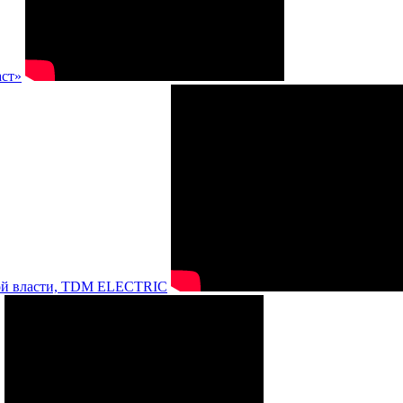
аст»
нной власти, TDM ELECTRIC