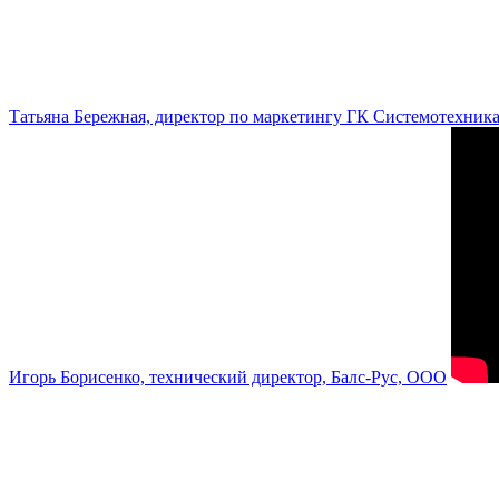
Татьяна Бережная, директор по маркетингу ГК Системотехник
Игорь Борисенко, технический директор, Балс-Рус, ООО