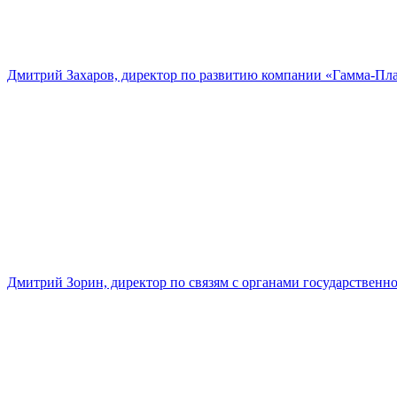
Дмитрий Захаров, директор по развитию компании «Гамма-Пл
Дмитрий Зорин, директор по связям с органами государстве