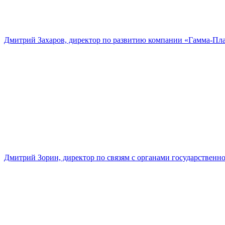
Дмитрий Захаров, директор по развитию компании «Гамма-Пл
Дмитрий Зорин, директор по связям с органами государстве