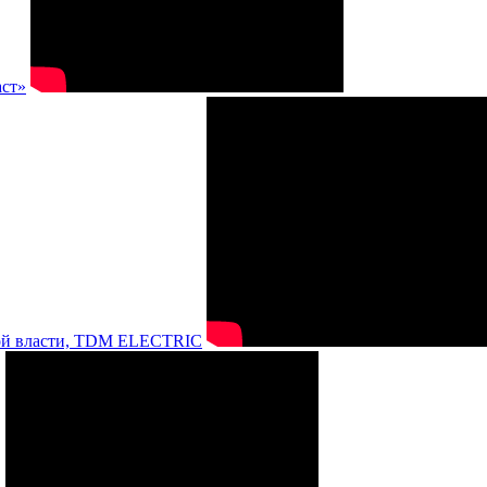
аст»
нной власти, TDM ELECTRIC