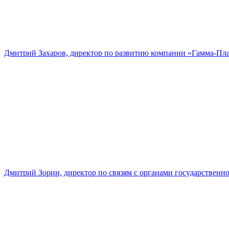
Дмитрий Захаров, директор по развитию компании «Гамма-Пл
Дмитрий Зорин, директор по связям с органами государстве