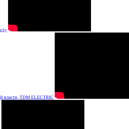
аст»
нной власти, TDM ELECTRIC