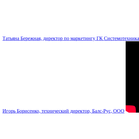
Татьяна Бережная, директор по маркетингу ГК Системотехник
Игорь Борисенко, технический директор, Балс-Рус, ООО