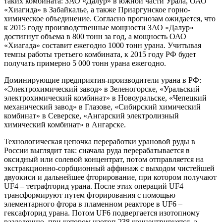
таких комбината: ЗАО «Далур» в южной части Урала, ОАО
«Хиагида» в Забайкалье, а также Приаргунское горно-
химическое объединение. Согласно прогнозам ожидается, что
к 2015 году производственные мощности ЗАО «Далур»
достигнут объема в 800 тонн за год, а мощность ОАО
«Хиагада» составит ежегодно 1000 тонн урана. Учитывая
темпы работы третьего комбината, к 2015 году РФ будет
получать примерно 5 000 тонн урана ежегодно.
Доминирующие предприятия-производители урана в РФ:
«Электрохимический завод» в Зеленогорске, «Уральский
электрохимический комбинат» в Новоуральске, «Чепецкий
механический завод» в Глазове, «Сибирский химический
комбинат» в Северске, «Ангарский электролизный
химический комбинат» в Ангарске.
Технологическая цепочка переработки урановой руды в
России выглядит так: сначала руда перерабатывается в
оксидный или солевой концентрат, потом отправляется на
экстракционно-сорбционный аффинаж с выходом чистейшей
двуокиси и дальнейшее фторирование, при котором получают
UF4 – тетрафторид урана. После этих операций UF4
трансформируют путем фторирования с помощью
элементарного фтора в пламенном реакторе в UF6 –
гексафторид урана. Потом UF6 подвергается изотопному
разделению, при котором изотоп 238 концентрируется, а