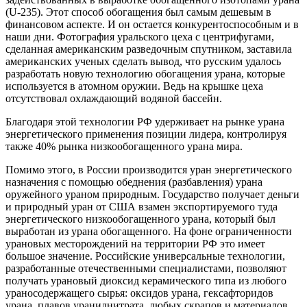
(U-235). Этот способ обогащения был самым дешевым в
финансовом аспекте. И он остается конкурентоспособным и в
наши дни. Фотография уральского цеха с центрифугами,
сделанная американским разведочным спутником, заставила
американских ученых сделать вывод, что русским удалось
разработать новую технологию обогащения урана, которые
используется в атомном оружии. Ведь на крышке цеха
отсутствовал охлаждающий водяной бассейн.
Благодаря этой технологии РФ удерживает на рынке урана
энергетического применения позиции лидера, контролируя
также 40% рынка низкообогащенного урана мира.
Помимо этого, в России производится уран энергетического
назначения с помощью обеднения (разбавления) урана
оружейного ураном природным. Государство получает деньги
и природный уран от США взамен экспортируемого туда
энергетического низкообогащенного урана, который был
выработан из урана обогащенного. На фоне ограниченности
урановых месторождений на территории РФ это имеет
большое значение. Российские универсальные технологии,
разработанные отечественными специалистами, позволяют
получать урановый диоксид керамического типа из любого
ураносодержащего сырья: оксидов урана, гексафторидов
урана, плавов уранилнитрата, любых скрапов и материалов