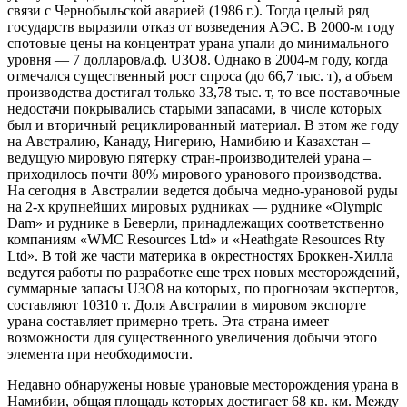
связи с Чернобыльской аварией (1986 г.). Тогда целый ряд
государств выразили отказ от возведения АЭС. В 2000-м году
спотовые цены на концентрат урана упали до минимального
уровня — 7 долларов/а.ф. U3O8. Однако в 2004-м году, когда
отмечался существенный рост спроса (до 66,7 тыс. т), а объем
производства достигал только 33,78 тыс. т, то все поставочные
недостачи покрывались старыми запасами, в числе которых
был и вторичный рециклированный материал. В этом же году
на Австралию, Канаду, Нигерию, Намибию и Казахстан –
ведущую мировую пятерку стран-производителей урана –
приходилось почти 80% мирового уранового производства.
На сегодня в Австралии ведется добыча медно-урановой руды
на 2-х крупнейших мировых рудниках — руднике «Olympic
Dam» и руднике в Беверли, принадлежащих соответственно
компаниям «WMC Resources Ltd» и «Heathgate Resources Rty
Ltd». В той же части материка в окрестностях Броккен-Хилла
ведутся работы по разработке еще трех новых месторождений,
суммарные запасы U3O8 на которых, по прогнозам экспертов,
составляют 10310 т. Доля Австралии в мировом экспорте
урана составляет примерно треть. Эта страна имеет
возможности для существенного увеличения добычи этого
элемента при необходимости.
Недавно обнаружены новые урановые месторождения урана в
Намибии, общая площадь которых достигает 68 кв. км. Между