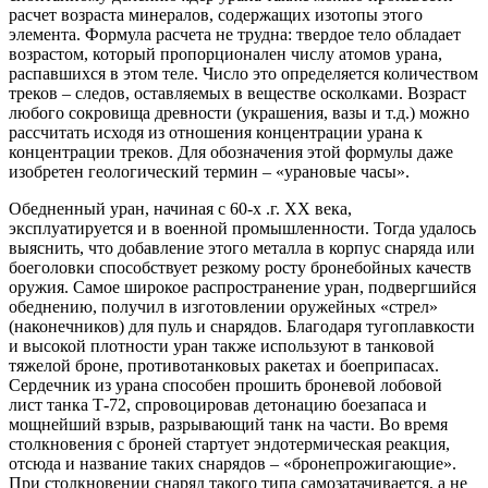
расчет возраста минералов, содержащих изотопы этого
элемента. Формула расчета не трудна: твердое тело обладает
возрастом, который пропорционален числу атомов урана,
распавшихся в этом теле. Число это определяется количеством
треков – следов, оставляемых в веществе осколками. Возраст
любого сокровища древности (украшения, вазы и т.д.) можно
рассчитать исходя из отношения концентрации урана к
концентрации треков. Для обозначения этой формулы даже
изобретен геологический термин – «урановые часы».
Обедненный уран, начиная с 60-х .г. ХХ века,
эксплуатируется и в военной промышленности. Тогда удалось
выяснить, что добавление этого металла в корпус снаряда или
боеголовки способствует резкому росту бронебойных качеств
оружия. Самое широкое распространение уран, подвергшийся
обеднению, получил в изготовлении оружейных «стрел»
(наконечников) для пуль и снарядов. Благодаря тугоплавкости
и высокой плотности уран также используют в танковой
тяжелой броне, противотанковых ракетах и боеприпасах.
Сердечник из урана способен прошить броневой лобовой
лист танка Т-72, спровоцировав детонацию боезапаса и
мощнейший взрыв, разрывающий танк на части. Во время
столкновения с броней стартует эндотермическая реакция,
отсюда и название таких снарядов – «бронепрожигающие».
При столкновении снаряд такого типа самозатачивается, а не