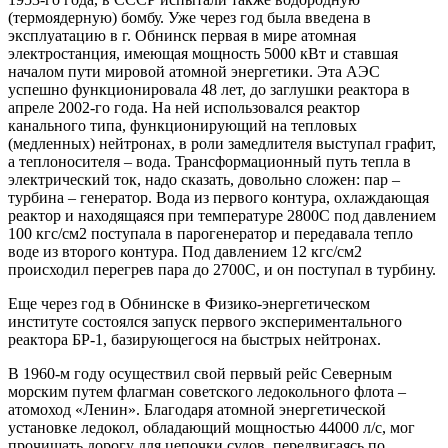
(термоядерную) бомбу. Уже через год была введена в
эксплуатацию в г. Обнинск первая в мире атомная
электростанция, имеющая мощность 5000 кВт и ставшая
началом пути мировой атомной энергетики. Эта АЭС
успешно функционировала 48 лет, до заглушки реактора в
апреле 2002-го года. На ней использовался реактор
канального типа, функционирующий на тепловых
(медленных) нейтронах, в роли замедлителя выступал графит,
а теплоносителя – вода. Трансформационный путь тепла в
электрический ток, надо сказать, довольно сложен: пар –
турбина – генератор. Вода из первого контура, охлаждающая
реактор и находящаяся при температуре 2800С под давлением
100 кгс/см2 поступала в парогенератор и передавала тепло
воде из второго контура. Под давлением 12 кгс/см2
происходил перегрев пара до 2700С, и он поступал в турбину.
Еще через год в Обнинске в Физико-энергетическом
институте состоялся запуск первого экспериментального
реактора БР-1, базирующегося на быстрых нейтронах.
В 1960-м году осуществил свой первый рейс Северным
морским путем флагман советского ледокольного флота –
атомоход «Ленин». Благодаря атомной энергетической
установке ледокол, обладающий мощностью 44000 л/с, мог
прочищать дорогу для цепочки судов, передвигаясь по