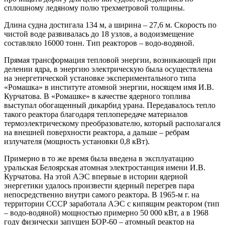
сплошному ледяному полю трехметровой толщины.
Длина судна достигала 134 м, а ширина – 27,6 м. Скорость по
чистой воде развивалась до 18 узлов, а водоизмещение
составляло 16000 тонн. Тип реакторов – водо-водяной.
Прямая трансформация тепловой энергии, возникающей при
делении ядра, в энергию электрическую была осуществлена
на энергетической установке экспериментального типа
«Ромашка» в институте атомной энергии, носящем имя И.В.
Курчатова. В «Ромашке» в качестве ядерного топлива
выступал обогащенный дикарбид урана. Передавалось тепло
такого реактора благодаря теплопередаче материалов
термоэлектрическому преобразователю, который располагался
на внешней поверхности реактора, а дальше – ребрам
излучателя (мощность установки 0,8 кВт).
Примерно в то же время была введена в эксплуатацию
уральская Белоярская атомная электростанция имени И.В.
Курчатова. На этой АЭС впервые в истории ядерной
энергетики удалось произвести ядерный перегрев пара
непосредственно внутри самого реактора. В 1965-м г. на
территории СССР заработала АЭС с кипящим реактором (тип
– водо-водяной) мощностью примерно 50 000 кВт, а в 1968
году физически запущен БОР-60 – атомный реактор на