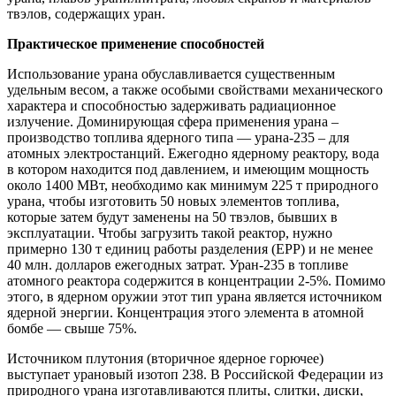
твэлов, содержащих уран.
Практическое применение способностей
Использование урана обуславливается существенным
удельным весом, а также особыми свойствами механического
характера и способностью задерживать радиационное
излучение. Доминирующая сфера применения урана –
производство топлива ядерного типа — урана-235 – для
атомных электростанций. Ежегодно ядерному реактору, вода
в котором находится под давлением, и имеющим мощность
около 1400 МВт, необходимо как минимум 225 т природного
урана, чтобы изготовить 50 новых элементов топлива,
которые затем будут заменены на 50 твэлов, бывших в
эксплуатации. Чтобы загрузить такой реактор, нужно
примерно 130 т единиц работы разделения (ЕРР) и не менее
40 млн. долларов ежегодных затрат. Уран-235 в топливе
атомного реактора содержится в концентрации 2-5%. Помимо
этого, в ядерном оружии этот тип урана является источником
ядерной энергии. Концентрация этого элемента в атомной
бомбе — свыше 75%.
Источником плутония (вторичное ядерное горючее)
выступает урановый изотоп 238. В Российской Федерации из
природного урана изготавливаются плиты, слитки, диски,