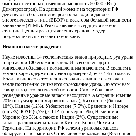
быстрых нейтронах, имеющий мощность 60 000 кВт (г.
Димитровоград). На данный момент на территории РФ
действуют в большинстве реакторы водо-водяного
энергетического типа (ВВЭР) и реакторы большой мощности
канальные (РБМК). Реактор является сердцем атомной
станции. Цепная реакция деления урановых ядер
поддерживается в его активной зоне.
Немного о месте рождения
Науке известны 14 геологических видов природных руд урана
и примерно 100 его минералов. И всего двенадцать
минералов обладают промышленным значением. В среднем в
земной коре содержится урана примерно 2,5•10-4% по массе.
Из-за активного естественного радиоактивного распада в
земле постепенно снижается содержание урана. Об этом нам
говорит ход геологической истории. Самые большие
разведанные урановые запасы находятся в Австралии (свыше
20% от суммарного мирового запаса), Казахстане (близко
18%), Канаде (12%), Узбекистане (7,5%), Бразилии и Нигере
(по 7%), ЮАР (6,5%), США (примерно 5%), Намибии и
Украине (по 3%), а также в Индии (2%). Существенные
запасы расположены также в Китае и Конго, Чехии и
Германии. На территории РФ залежи урановых запасов
обнаружены в границах Стрельцовской кальдеры (Восточное