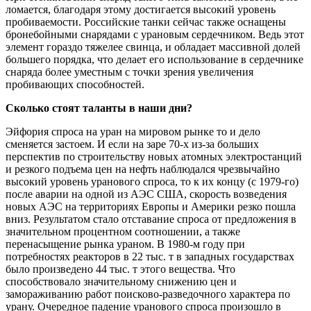
ломается, благодаря этому достигается высокий уровень
пробиваемости. Российские танки сейчас также оснащены
бронебойными снарядами с урановым сердечником. Ведь этот
элемент гораздо тяжелее свинца, и обладает массивной долей
большего порядка, что делает его использование в сердечнике
снаряда более уместным с точки зрения увеличения
пробивающих способностей.
Сколько стоят таланты в наши дни?
Эйфория спроса на уран на мировом рынке то и дело
сменяется застоем. И если на заре 70-х из-за больших
перспектив по строительству новых атомных электростанций
и резкого подъема цен на нефть наблюдался чрезвычайно
высокий уровень уранового спроса, то к их концу (с 1979-го)
после аварии на одной из АЭС США, скорость возведения
новых АЭС на территориях Европы и Америки резко пошла
вниз. Результатом стало отставание спроса от предложения в
значительном процентном соотношении, а также
перенасыщение рынка ураном. В 1980-м году при
потребностях реакторов в 22 тыс. т в западных государствах
было произведено 44 тыс. т этого вещества. Что
способствовало значительному снижению цен и
замораживанию работ поисково-разведочного характера по
урану. Очередное падение уранового спроса произошло в