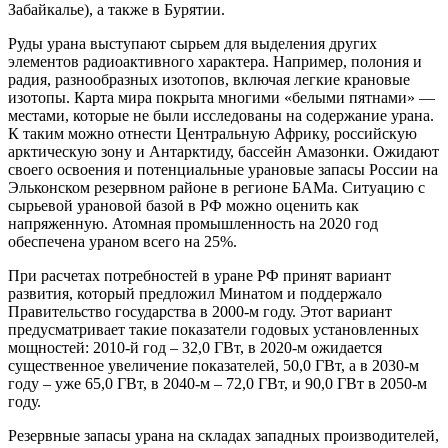
Забайкалье), а также в Бурятии.
Руды урана выступают сырьем для выделения других
элементов радиоактивного характера. Например, полония и
радия, разнообразных изотопов, включая легкие крановые
изотопы. Карта мира покрыта многими «белыми пятнами» —
местами, которые не были исследованы на содержание урана.
К таким можно отнести Центральную Африку, российскую
арктическую зону и Антарктиду, бассейн Амазонки. Ожидают
своего освоения и потенциальные урановые запасы России на
Эльконском резервном районе в регионе БАМа. Ситуацию с
сырьевой урановой базой в РФ можно оценить как
напряженную. Атомная промышленность на 2020 год
обеспечена ураном всего на 25%.
При расчетах потребностей в уране РФ принят вариант
развития, который предложил Минатом и поддержало
Правительство государства в 2000-м году. Этот вариант
предусматривает такие показатели годовых установленных
мощностей: 2010-й год – 32,0 ГВт, в 2020-м ожидается
существенное увеличение показателей, 50,0 ГВт, а в 2030-м
году – уже 65,0 ГВт, в 2040-м – 72,0 ГВт, и 90,0 ГВт в 2050-м
году.
Резервные запасы урана на складах западных производителей,