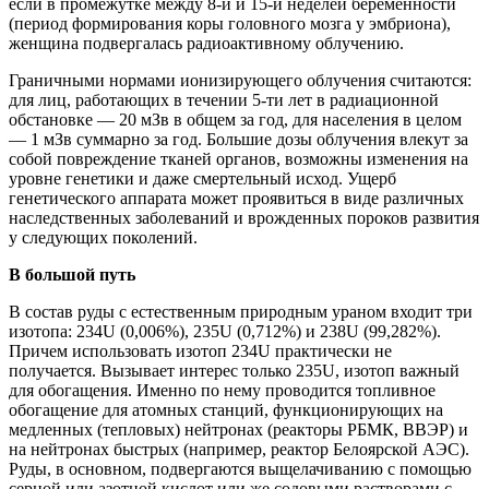
если в промежутке между 8-й и 15-й неделей беременности
(период формирования коры головного мозга у эмбриона),
женщина подвергалась радиоактивному облучению.
Граничными нормами ионизирующего облучения считаются:
для лиц, работающих в течении 5-ти лет в радиационной
обстановке — 20 мЗв в общем за год, для населения в целом
— 1 мЗв суммарно за год. Большие дозы облучения влекут за
собой повреждение тканей органов, возможны изменения на
уровне генетики и даже смертельный исход. Ущерб
генетического аппарата может проявиться в виде различных
наследственных заболеваний и врожденных пороков развития
у следующих поколений.
В большой путь
В состав руды с естественным природным ураном входит три
изотопа: 234U (0,006%), 235U (0,712%) и 238U (99,282%).
Причем использовать изотоп 234U практически не
получается. Вызывает интерес только 235U, изотоп важный
для обогащения. Именно по нему проводится топливное
обогащение для атомных станций, функционирующих на
медленных (тепловых) нейтронах (реакторы РБМК, ВВЭР) и
на нейтронах быстрых (например, реактор Белоярской АЭС).
Руды, в основном, подвергаются выщелачиванию с помощью
серной или азотной кислот или же содовыми растворами с