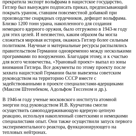
прекратила экспорт вольфрама в нацистское государство,
Гитлер был вынужден подписать приказ, предписывающий
покрыть ураном, ставшим повсеместной добавкой при
производстве снарядных сердечников, дефицит вольфрама.
Близко 1200 тонн урана, накопленного для создания
немецкого ядерного оружия, было отгружено в 1943-м году
для этих целей. И неизвестно, каким образом бы могла
сложиться мировая история, окажись Гитлер более сильным
политиком. Научные и материальные ресурсы распылялись
правительством Германии одновременно между несколькими
программами по вооружению. Благодаря этому, и к счастью
для всего человечества, «Урановый проект» выпал из зоны
внимания Гитлера. Все документы по этому проекту после
захвата нацистской Германии были вывезены советским
руководством на территорию СССР вместе с
задействованными в проекте специалистами-ядерщиками
(Максом Штеенбеком, Адольфом Тиссеном и др.).
В 1946-м году ученые московского института атомной
энергии под руководством И.В. Курчатова смогли
осуществить самоподдерживающую ядерную цепную
реакцию, используя накопленный советскими и немецкими
специалистами опыт. Они также осуществили запуск первого
экспериментального реактора, функционирующего на
тепловых нейтронах.