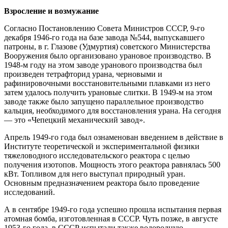
Взросление и возмужание
Согласно Постановлению Совета Министров СССР, 9-го
декабря 1946-го года на базе завода №544, выпускавшего
патроны, в г. Глазове (Удмуртия) советского Министерства
Вооружения было организовано урановое производство. В
1948-м году на этом заводе уранового производства был
произведен тетрафторид урана, черновыми и
рафинировочными восстановительными плавками из него
затем удалось получить урановые слитки. В 1949-м на этом
заводе также было запущено параллельное производство
кальция, необходимого для восстановления урана. На сегодня
— это «Чепецкий механический завод».
Апрель 1949-го года был ознаменован введением в действие в
Институте теоретической и экспериментальной физики
тяжеловодного исследовательского реактора с целью
получения изотопов. Мощность этого реактора равнялась 500
кВт. Топливом для него выступал природный уран.
Основным предназначением реактора было проведение
исследований.
А в сентябре 1949-го года успешно прошла испытания первая
атомная бомба, изготовленная в СССР. Чуть позже, в августе
1953-го года, в СССР испытали также водородную