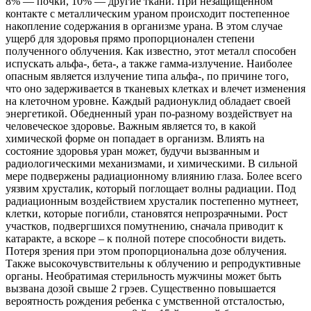
8% — почки, 10% — другие ткани. При незащищенном
контакте с металлическим ураном происходит постепенное
накопление содержания в организме урана. В этом случае
ущерб для здоровья прямо пропорционален степени
полученного облучения. Как известно, этот металл способен
испускать альфа-, бета-, а также гамма-излучение. Наиболее
опасным является излучение типа альфа-, по причине того,
что оно задерживается в тканевых клетках и влечет изменения
на клеточном уровне. Каждый радионуклид обладает своей
энергетикой. Обедненный уран по-разному воздействует на
человеческое здоровье. Важным является то, в какой
химической форме он попадает в организм. Влиять на
состояние здоровья уран может, будучи вызванным и
радиологическими механизмами, и химическими. В сильной
мере подвержены радиационному влиянию глаза. Более всего
уязвим хрусталик, который поглощает волны радиации. Под
радиационным воздействием хрусталик постепенно мутнеет,
клетки, которые погибли, становятся непрозрачными. Рост
участков, подвергшихся помутнению, сначала приводит к
катаракте, а вскоре – к полной потере способности видеть.
Потеря зрения при этом пропорциональна дозе облучения.
Также высокочувствительны к облучению и репродуктивные
органы. Необратимая стерильность мужчины может быть
вызвана дозой свыше 2 грэев. Существенно повышается
вероятность рождения ребенка с умственной отсталостью,