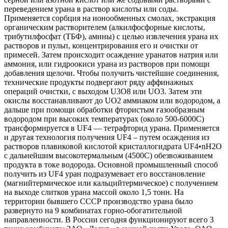
переведением урана в раствор кислоты или соды.
Применяется сорбция на ионообменных смолах, экстракция
органическим растворителем (алкилфосфорные кислоты,
трибутилфосфат (ТБФ), амины) с целью извлечения урана их
растворов и пульп, концентрирования его и очистки от
примесей. Затем происходит осаждение уранатов натрия или
аммония, или гидроокиси урана из растворов при помощи
добавления щелочи. Чтобы получить чистейшие соединения,
технические продукты подвергают ряду аффинажных
операций очистки, с выходом U3O8 или UO3. Затем эти
окислы восстанавливают до UO2 аммиаком или водородом, а
дальше при помощи обработки фтористым газообразным
водородом при высоких температурах (около 500-6000С)
трансформируется в UF4 — тетрафторид урана. Применяется
и другая технология получения UF4 – путем осаждения из
растворов плавиковой кислотой кристаллогидрата UF4•nH2O
с дальнейшим высокотермальным (4500C) обезвоживанием
продукта в токе водорода. Основной промышленный способ
получить из UF4 уран подразумевает его восстановление
(магнийтермическое или кальцийтермическое) с получением
на выходе слитков урана массой около 1,5 тонн. На
территории бывшего СССР производство урана было
развернуто на 9 комбинатах горно-обогатительной
направленности. В России сегодня функционируют всего 3