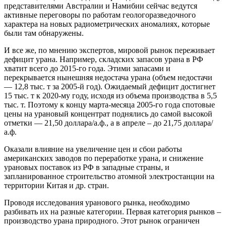
представителями Австралии и Намибии сейчас ведутся
активные переговоры по работам геологоразведочного
характера на новых радиометрических аномалиях, которые
были там обнаружены.
И все же, по мнению экспертов, мировой рынок переживает
дефицит урана. Например, складских запасов урана в РФ
хватит всего до 2015-го года. Этими запасами и
перекрывается нынешняя недостача урана (объем недостачи
— 12,8 тыс. т за 2005-й год). Ожидаемый дефицит достигнет
15 тыс. т к 2020-му году, исходя из объема производства в 5,5
тыс. т. Поэтому к концу марта-месяца 2005-го года спотовые
цены на урановый концентрат поднялись до самой высокой
отметки — 21,50 доллара/а.ф., а в апреле – до 21,75 доллара/
а.ф.
Оказали влияние на увеличение цен и сбои работы
американских заводов по переработке урана, и снижение
урановых поставок из РФ в западные страны, и
запланированное строительство атомной электростанции на
территории Китая и др. стран.
Проводя исследования уранового рынка, необходимо
разбивать их на разные категории. Первая категория рынков –
производство урана природного. Этот рынок ограничен