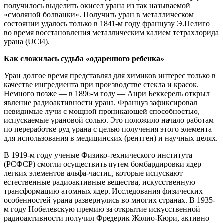
получилось выделить окисел урана из так называемой
«смоляной болванки». Получить уран в металлическом
состоянии удалось только в 1841-м году французу Э.Пелиго
во время восстановления металлическим калием тетрахлорида
урана (UCl4).
Как сложилась судьба «одаренного ребенка»
Уран долгое время представлял для химиков интерес только в
качестве ингредиента при производстве стекла и красок.
Немного позже — в 1896-м году — Анри Беккерель открыл
явление радиоактивности урана. Француз зафиксировал
невидимые лучи с мощной проникающей способностью,
испускаемые урановой солью. Это положило начало работам
по переработке руд урана с целью получения этого элемента
для использования в медицинских (рентген) и научных целях.
В 1919-м году ученые Физико-технического института
(РСФСР) смогли осуществить путем бомбардировки ядер
легких элементов альфа-частиц, которые испускают
естественные радиоактивные вещества, искусственную
трансформацию атомных ядер. Исследования физических
особенностей урана развернулись во многих странах. В 1935-
м году Нобелевскую премию за открытие искусственной
радиоактивности получил Фредерик Жолио-Кюри, активно