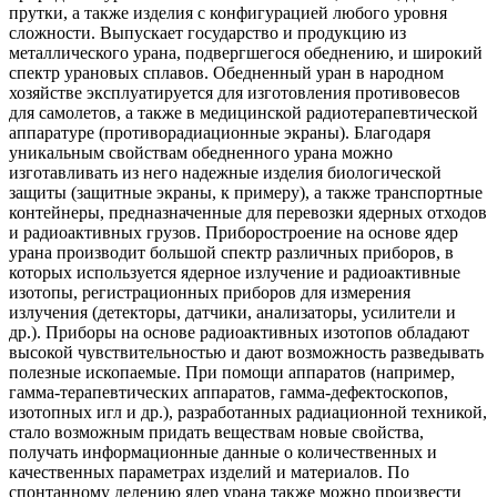
прутки, а также изделия с конфигурацией любого уровня
сложности. Выпускает государство и продукцию из
металлического урана, подвергшегося обеднению, и широкий
спектр урановых сплавов. Обедненный уран в народном
хозяйстве эксплуатируется для изготовления противовесов
для самолетов, а также в медицинской радиотерапевтической
аппаратуре (противорадиационные экраны). Благодаря
уникальным свойствам обедненного урана можно
изготавливать из него надежные изделия биологической
защиты (защитные экраны, к примеру), а также транспортные
контейнеры, предназначенные для перевозки ядерных отходов
и радиоактивных грузов. Приборостроение на основе ядер
урана производит большой спектр различных приборов, в
которых используется ядерное излучение и радиоактивные
изотопы, регистрационных приборов для измерения
излучения (детекторы, датчики, анализаторы, усилители и
др.). Приборы на основе радиоактивных изотопов обладают
высокой чувствительностью и дают возможность разведывать
полезные ископаемые. При помощи аппаратов (например,
гамма-терапевтических аппаратов, гамма-дефектоскопов,
изотопных игл и др.), разработанных радиационной техникой,
стало возможным придать веществам новые свойства,
получать информационные данные о количественных и
качественных параметрах изделий и материалов. По
спонтанному делению ядер урана также можно произвести