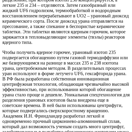
легкие 235 и 234 – отделяются. Затем газообразный или
жидкий UF6 гидролизом, термообработкой и водородным
восстановлением перерабатывают в UO2 – урановый диоксид
керамического сорта. После диоксид урана отправляется на
прессование, а также спекание в беспористые керамические
таблетки. Эти таблетки являются ядерным горючим, которое
заряжается в тепловыделяющие элементы (твэлы) реакторов
ядерного типа.
Чтобы получить ядерное горючее, урановый изотоп 235
подвергается обогащению путем газовой термодиффузии или
же базирующимся на разнице в массах 235 и 238 изотопа
урана, центробежным методом. В разделительных процессах
уран используют в форме летучего UF6, гексафторида урана.
В РФ была разработана собственная инновационная
центрифужная технология, обладающая чрезвычайно высокой
эффективностью, при использовании которой обогащение
урана стало проще и дешевле. Уникальная спецтехнология для
разделения урановых изотопов была внедрена еще в
советские времена. В ней были использованы центрифуги,
которые подвергались сверхскоростному вращению.
Академик И.Н. Фриндландер разработал легкий и
одновременно прочный циркониево-алюминиевый сплав,
который дал возможность ученым создать много центрифуг,
задействованных в выработке обогащенного изотопами урана