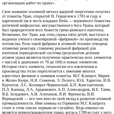
организацию работ по урану».
Свое название основной металл ядерной энергетики получил
от планеты Уран, открытой В. Гершелем в 1781-м году и
нареченной им в честь владыки Неба — верховного божества
античной мифологии, могущественного бога Урана, который
был прародителем всех божеств греко-римского пантеона.
Возможно, бог Уран, как отец сорока пяти детей, выступал в
видении ученого своеобразной «фабрикой» по производству
потомства. Роль такой фабрики в атомной технике отведена
атомному реактору, ставшему реальной фабрикой для
изотопов периодической системы (результатом деления
атомов урана является получение практически всех элементов
с массой в диапазоне от 70 до 160) и новых элементов.
История этого элемента, технологии его извлечения и
производства тесно переплетается с именами многих
известных физиков и химиков планеты. М.Г. Клапрот, Мария
и Жолио Кюри, Н.Н. Семенов, Э. Пелиго, Ю.Б. Харитон, И.В.
Курчатов, Л.С. Коловрат-Червинский, Б.П. Константинов,
П.Л. Капица, Л.А. Арцимович, А.П. Александров, И.Е. Тамм,
Я.Б. Зельдович, А.И. Алиханов, Я.И. Френкель, В.И.
Вернадский — все они внесли свой вклад в развитие атомной
промышленности. Имя химика из Германии М.Г. Клапрота
стоит в этом списке первым не случайно. Ведь именно он
является первооткрывателем урана, когда в 1789-м году у него