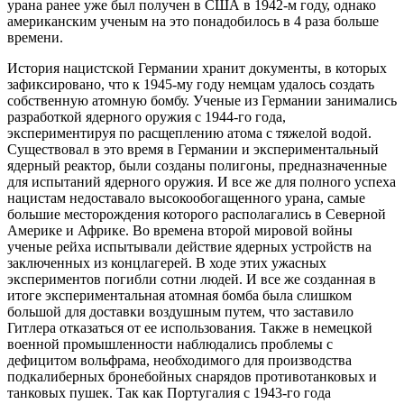
урана ранее уже был получен в США в 1942-м году, однако
американским ученым на это понадобилось в 4 раза больше
времени.
История нацистской Германии хранит документы, в которых
зафиксировано, что к 1945-му году немцам удалось создать
собственную атомную бомбу. Ученые из Германии занимались
разработкой ядерного оружия с 1944-го года,
экспериментируя по расщеплению атома с тяжелой водой.
Существовал в это время в Германии и экспериментальный
ядерный реактор, были созданы полигоны, предназначенные
для испытаний ядерного оружия. И все же для полного успеха
нацистам недоставало высокообогащенного урана, самые
большие месторождения которого располагались в Северной
Америке и Африке. Во времена второй мировой войны
ученые рейха испытывали действие ядерных устройств на
заключенных из концлагерей. В ходе этих ужасных
экспериментов погибли сотни людей. И все же созданная в
итоге экспериментальная атомная бомба была слишком
большой для доставки воздушным путем, что заставило
Гитлера отказаться от ее использования. Также в немецкой
военной промышленности наблюдались проблемы с
дефицитом вольфрама, необходимого для производства
подкалиберных бронебойных снарядов противотанковых и
танковых пушек. Так как Португалия с 1943-го года