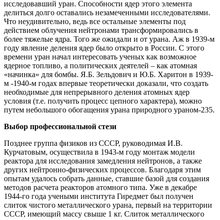
исследовавший уран. Способности ядер этого элемента
делиться долго оставались незамеченными исследователями.
Что неудивительно, ведь все остальные элементы под
действием облучения нейтронами трансформировались в
более тяжелые ядра. Того же ожидали и от урана. Аж в 1939-м
году явление деления ядер было открыто в России. С этого
времени уран начал интересовать ученых как возможное
ядерное топливо, а политических деятелей – как атомная
«начинка» для бомбы. Я.Б. Зельдович и Ю.Б. Харитон в 1939-
м -1940-м годах впервые теоретически доказали, что создать
необходимые для непрерывного деления атомных ядер
условия (т.е. получить процесс цепного характера), можно
путем небольшого обогащения урана природного ураном-235.
Выбор профессиональной стези
Позднее группа физиков из СССР, руководимая И.В.
Курчатовым, осуществила в 1943-м году монтаж модели
реактора для исследования замедления нейтронов, а также
других нейтронно-физических процессов. Благодаря этим
опытам удалось собрать данные, ставшие базой для создания
методов расчета реакторов атомного типа. Уже в декабре
1944-го года учеными института Гиредмет был получен
слиток чистого металлического урана, первый на территории
СССР, имеющий массу свыше 1 кг. Слиток металлического