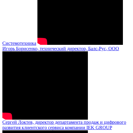
Системотехника
Игорь Борисенко, технический директор, Балс-Рус, ООО
Сергей Локтев, директор департамента продаж и цифрового
развития клиентского сервиса компании IEK GROUP