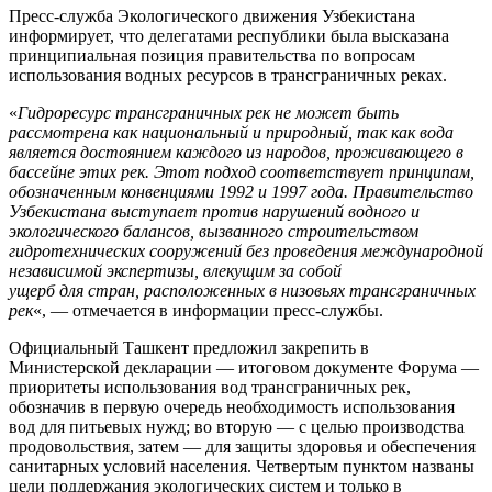
Пресс-служба Экологического движения Узбекистана
информирует, что делегатами республики была высказана
принципиальная позиция правительства по вопросам
использования водных ресурсов в трансграничных реках.
«
Гидроресурс трансграничных рек не может быть
рассмотрена как национальный и природный, так как вода
является достоянием каждого из народов, проживающего в
бассейне этих рек. Этот подход соответствует принципам,
обозначенным конвенциями 1992 и 1997 года. Правительство
Узбекистана выступает против нарушений водного и
экологического балансов, вызванного строительством
гидротехнических сооружений без проведения международной
независимой экспертизы, влекущим за собой
ущерб для стран, расположенных в низовьях трансграничных
рек
«, — отмечается в информации пресс-службы.
Официальный Ташкент предложил закрепить в
Министерской декларации — итоговом документе Форума —
приоритеты использования вод трансграничных рек,
обозначив в первую очередь необходимость использования
вод для питьевых нужд; во вторую — с целью производства
продовольствия, затем — для защиты здоровья и обеспечения
санитарных условий населения. Четвертым пунктом названы
цели поддержания экологических систем и только в