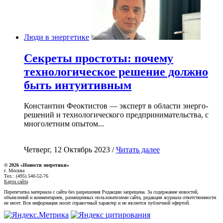
Люди в энергетике
Секреты простоты: почему
технологическое решение должно
быть интуитивным
Константин Феоктистов — эксперт в области энерго-
решений и технологического предпринимательства, с
многолетним опытом...
Четверг, 12 Октябрь 2023 /
Читать далее
© 2026 «Новости энеретики»
г. Москва
Тел.: (495) 540-52-76
Карта сайта
Перепечатка материала с сайта без разрешения Редакции запрещена. За содержание новостей,
объявлений и комментариев, размещенных пользователями сайта, редакция журнала ответственности
не несет. Вся информация носит справочный характер и не является публичной офертой.