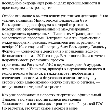
последнюю очередь идет речь о целях промышленности и
производства электроэнергии.
Особое внимание в выступлениях участников делегации было
уделено позициям Министерской декларации 6-го
Всемирного водного форума в которой отразились
положения, сформулированные на международных
конференциях проведенных в Ташкенте: «Трансграничные
экологические проблемы Центральной Азии: применение
международных правовых механизмов для их решения» в
ноябре 2010-го года и «Навстречу 6-му Всемирному Водному
Форуму — Совместные действия в направлении водной
безопасности» в мае 2011-го года. В частности была отмечена
недопустимость реализации проекта
строительства Рогунской ГЭС в верховьях реки Амударьи,
что, по мнению Ташкента, приведёт к нарушению водного и
экологического баланса, а также вызовет необратимые
изменения экосистем, и безусловно изменит не в лучшую
сторону социально-экономическую ситуацию региона, —
пишут новости мировой энергетики.
Как уже сообщалось в новостях энергетики, официальный
Ташкент выступает против планов возведения
Таджикистаном плотины для строительства Рогунской ГЭС.
По расчетам, это будет самое высокое в мире