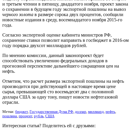
и третьем чтении в пятницу, двадцатого ноября, проект закона
о сохранении в будущем году экспортной пошлины на вывоз
черного золота
в размере сорока двух процентов, сообщили
новостные издания в среду, восемнадцатого ноября 2015-го
года.
Согласно экспертной оценке кабинета министров РФ,
сохранение ставки позволит направить в госбюджет в 2016-ом
году порядка двухсот миллиардов рублей.
По мнению комиссии, данный законопроект будет
способствовать увеличению федеральных доходов в
прогнозной перспективе дальнейшего сокращения цен на
нефть.
Отметим, что расчет размера экспортной пошлины на нефть
производится при действующей в настоящее время цене
сырья, превышающей сто восемьдесят два с половиной
доллара США за одну тону, пишут новости нефтегазовой
отрасли.
Метки:
бюджет
,
Государственная Дума РФ
,
доллар
,
миллиард
,
нефть
,
пошлина
,
процент
,
рубль
,
США
Интересная статья? Поделитесь ей с друзьями: