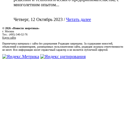
многолетним опытом...
Четверг, 12 Октябрь 2023 /
Читать далее
© 2026 «Новости энеретики»
г. Москва
Тел.: (495) 540-52-76
Карта сайта
Перепечатка материала с сайта без разрешения Редакции запрещена. За содержание новостей,
объявлений и комментариев, размещенных пользователями сайта, редакция журнала ответственности
не несет. Вся информация носит справочный характер и не является публичной офертой.