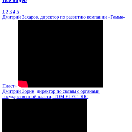
Все видео
1
2
3
4
5
Дмитрий Захаров, директор по развитию компании «Гамма-
Пласт»
Дмитрий Зорин, директор по связям с органами
государственной власти, TDM ELECTRIC