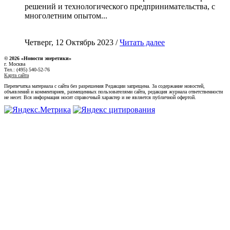
решений и технологического предпринимательства, с
многолетним опытом...
Четверг, 12 Октябрь 2023 /
Читать далее
© 2026 «Новости энеретики»
г. Москва
Тел.: (495) 540-52-76
Карта сайта
Перепечатка материала с сайта без разрешения Редакции запрещена. За содержание новостей,
объявлений и комментариев, размещенных пользователями сайта, редакция журнала ответственности
не несет. Вся информация носит справочный характер и не является публичной офертой.