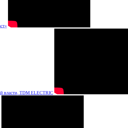
аст»
нной власти, TDM ELECTRIC