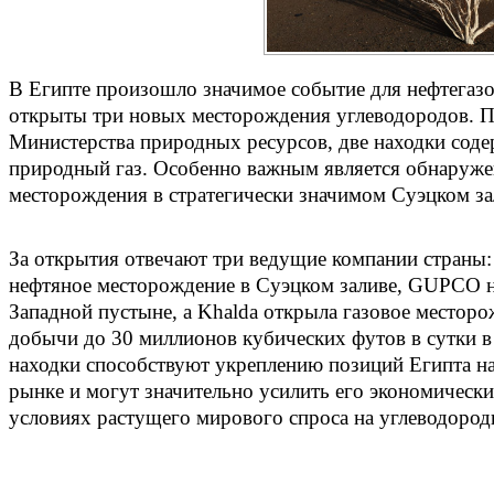
В Египте произошло значимое событие для нефтегазо
открыты три новых месторождения углеводородов. 
Министерства природных ресурсов, две находки содер
природный газ. Особенно важным является обнаруже
месторождения в стратегически значимом Суэцком за
За открытия отвечают три ведущие компании страны:
нефтяное месторождение в Суэцком заливе, GUPCO н
Западной пустыне, а Khalda открыла газовое местор
добычи до 30 миллионов кубических футов в сутки в
находки способствуют укреплению позиций Египта на
рынке и могут значительно усилить его экономически
условиях растущего мирового спроса на углеводород