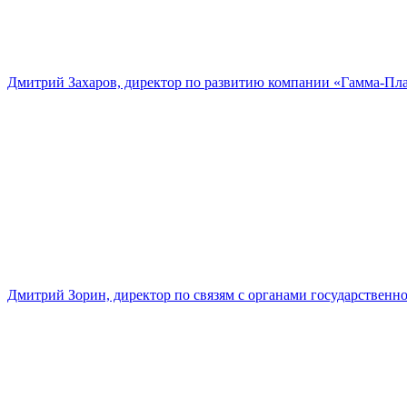
Дмитрий Захаров, директор по развитию компании «Гамма-Пл
Дмитрий Зорин, директор по связям с органами государстве