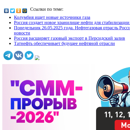
Ссылки по теме:
Колумбия ищет новые источники газа
Россия создает новое хранилище нефти для стабилизации
Понедельник 26.05.2025 года. Нефтегазовая отрасль Росс
новости
Россия расширяет газовый экспорт в Персидский залив
Татнефть обеспечивает будущее нефтяной отрасли