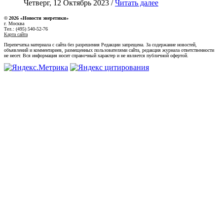
Четверг, 12 Октябрь 2023 /
Читать далее
© 2026 «Новости энеретики»
г. Москва
Тел.: (495) 540-52-76
Карта сайта
Перепечатка материала с сайта без разрешения Редакции запрещена. За содержание новостей,
объявлений и комментариев, размещенных пользователями сайта, редакция журнала ответственности
не несет. Вся информация носит справочный характер и не является публичной офертой.