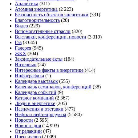
Аналитика
(311)
Атомная энергетика
(2 223)
Безопасность объектов энергетики
(331)
Благотворительность
(20)
Видео
(229)
Вспомогательные отрасли
(320)
Выставки, конференции, новости
(3 319)
Газ
(3 645)
Галерея
(945)
ЖКХ
(304)
Законодательные акты
(184)
Интервью
(24)
Интересные факты в энергетике
(414)
Инфографика
(1)
Календарь выставок
(555)
Календарь семинаров, конференций
(38)
Календарь событий
(9)
Каталог компаний
(2 367)
Люди в энергетике
(205)
Назначения и отставки
(477)
Нефть и нефтепродукты
(5 580)
Новости
(2 595)
Новость дня
(14 993)
От редакции
(47)
Пресс-релиз
(2 009)