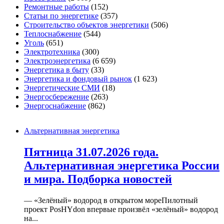
Ремонтные работы
(152)
Статьи по энергетике
(357)
Строительство объектов энергетики
(506)
Теплоснабжение
(544)
Уголь
(651)
Электротехника
(300)
Электроэнергетика
(6 659)
Энергетика в быту
(33)
Энергетика и фондовый рынок
(1 623)
Энергетические СМИ
(18)
Энергосбережение
(263)
Энергоснабжение
(862)
Альтернативная энергетика
Пятница 31.07.2026 года.
Альтернативная энергетика России
и мира. Подборка новостей
— «Зелёный» водород в открытом мореПилотный
проект PosHYdon впервые произвёл «зелёный» водород
на...