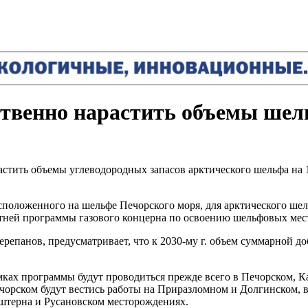
твенно нарастить объемы шель
астить объемы углеводородных запасов арктического шельфа на 
сположенного на шельфе Печорского моря, для арктического ше
тней программы газового концерна по освоению шельфовых ме
епанов, предусматривает, что к 2030-му г. объем суммарной до
ах программы будут проводиться прежде всего в Печорском, Ка
чорском будут вестись работы на Приразломном и Долгинском, 
нштерна и Русановском месторождениях.