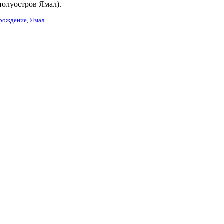
полуостров Ямал).
орождение
,
Ямал