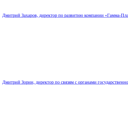
Дмитрий Захаров, директор по развитию компании «Гамма-Пл
Дмитрий Зорин, директор по связям с органами государстве