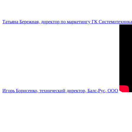
Татьяна Бережная, директор по маркетингу ГК Системотехник
Игорь Борисенко, технический директор, Балс-Рус, ООО