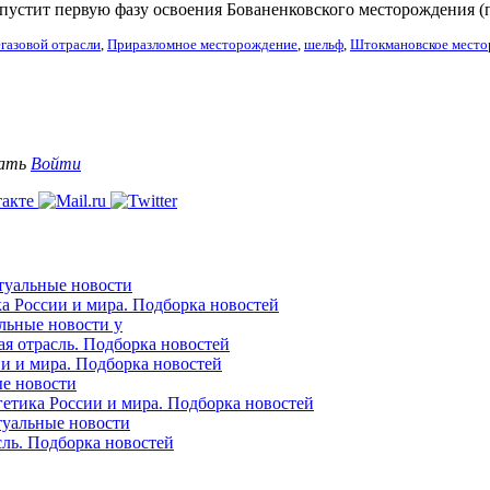
апустит первую фазу освоения Бованенковского месторождения (
газовой отрасли
,
Приразломное месторождение
,
шельф
,
Штокмановское мест
вать
Войти
ктуальные новости
ка России и мира. Подборка новостей
альные новости у
ая отрасль. Подборка новостей
ии и мира. Подборка новостей
ые новости
гетика России и мира. Подборка новостей
ктуальные новости
сль. Подборка новостей