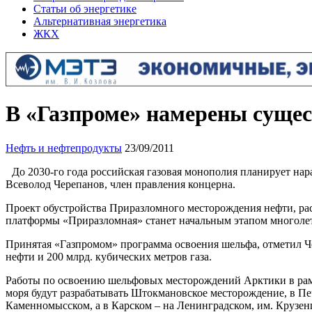
Статьи об энергетике
Альтернативная энергетика
ЖКХ
В «Газпроме» намерены сущес
Нефть и нефтепродукты
23/09/2011
До 2030-го года российская газовая монополия планирует нар
Всеволод Черепанов, член правления концерна.
Проект обустройства Приразломного месторождения нефти, ра
платформы «Приразломная» станет начальным этапом многоле
Принятая «Газпромом» программа освоения шельфа, отметил Чер
нефти и 200 млрд. кубических метров газа.
Работы по освоению шельфовых месторождений Арктики в рамк
моря будут разрабатывать Штокмановское месторождение, в Пе
Каменномысском, а в Карском – на Ленинградском, им. Крузе