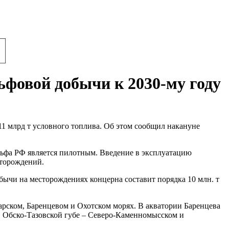
фовой добычи к 2030-му году
11 млрд т условного топлива. Об этом сообщил накануне
льфа РФ является пилотным. Введение в эксплуатацию
сторождений.
бычи на месторождениях концерна составит порядка 10 млн. т
рском, Баренцевом и Охотском морях. В акватории Баренцева
в Обско-Тазовской губе – Северо-Каменномысском и