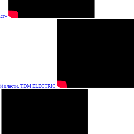
аст»
нной власти, TDM ELECTRIC