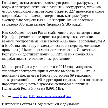
Глава ведомства отметил ключевую роль инфраструктуры
водо- и электроснабжения в развитии государства, уточнив,
что до следующего марта будет открыто 227 проектов в сфере
водоснабжения и электроэнергетики, которые будут
еженедельно запускаться и на завершение их властями
выделено 330 трлн риалов (порядка $7,85 млрд).
Как сообщает портал Paven (сайт министерства энергетики
Ирана), перечисленные проекты реализуются согласно
важной госпрограмме называемой «AB Iran» (аббревиатуры A
и B обозначают воду и электричество на персидском языке —
прим. ред.). Нынешняя мощность генерации Исламской
Республики достигает почти 85 ГВт, из них около 80%
вырабатывают тепловые электростанции.
Минэнерго Ирана уточняет, что с 2013 года мощность
тепловых электростанций в стране выросла на 9 ГВт. За
последние шесть лет в Иране построили 69 тепловых
электростанций по всей территории страны, а это позволило
нарастить мощность выработки тепловой энергии в
Исламской Республике на 8,991 МВт.
Метки:
ГЭС
,
Иран
,
ТЭС
,
электроэнергетика Ирана
Интересная статья? Поделитесь ей с друзьями: