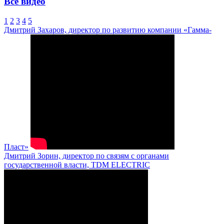
Все видео
1
2
3
4
5
Дмитрий Захаров, директор по развитию компании «Гамма-
Пласт»
Дмитрий Зорин, директор по связям с органами
государственной власти, TDM ELECTRIC