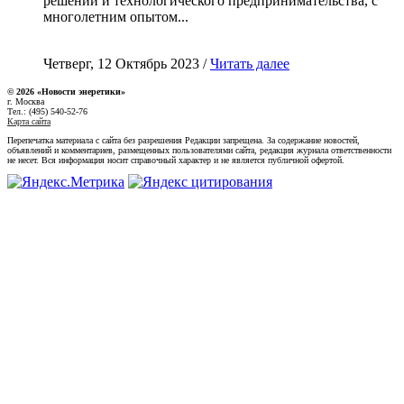
решений и технологического предпринимательства, с
многолетним опытом...
Четверг, 12 Октябрь 2023 /
Читать далее
© 2026 «Новости энеретики»
г. Москва
Тел.: (495) 540-52-76
Карта сайта
Перепечатка материала с сайта без разрешения Редакции запрещена. За содержание новостей,
объявлений и комментариев, размещенных пользователями сайта, редакция журнала ответственности
не несет. Вся информация носит справочный характер и не является публичной офертой.