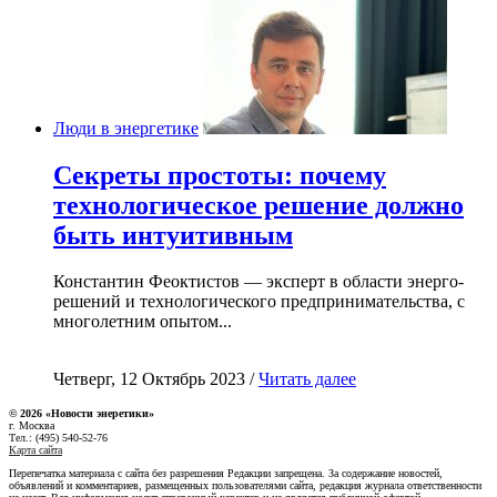
Люди в энергетике
Секреты простоты: почему
технологическое решение должно
быть интуитивным
Константин Феоктистов — эксперт в области энерго-
решений и технологического предпринимательства, с
многолетним опытом...
Четверг, 12 Октябрь 2023 /
Читать далее
© 2026 «Новости энеретики»
г. Москва
Тел.: (495) 540-52-76
Карта сайта
Перепечатка материала с сайта без разрешения Редакции запрещена. За содержание новостей,
объявлений и комментариев, размещенных пользователями сайта, редакция журнала ответственности