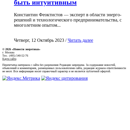
быть интуитивным
Константин Феоктистов — эксперт в области энерго-
решений и технологического предпринимательства, с
многолетним опытом...
Четверг, 12 Октябрь 2023 /
Читать далее
© 2026 «Новости энеретики»
г. Москва
Тел.: (495) 540-52-76
Карта сайта
Перепечатка материала с сайта без разрешения Редакции запрещена. За содержание новостей,
объявлений и комментариев, размещенных пользователями сайта, редакция журнала ответственности
не несет. Вся информация носит справочный характер и не является публичной офертой.