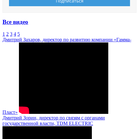
Все видео
1
2
3
4
5
Дмитрий Захаров, директор по развитию компании «Гамма-
Пласт»
Дмитрий Зорин, директор по связям с органами
государственной власти, TDM ELECTRIC