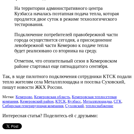
На территории административного центра
Кузбасса началась поэтапная подача тепла, которая
продлится двое суток в режиме технологического
тестирования.
Подключение потребителей правобережной части
города осуществится сегодня, а присоединение
левобережной части Кемерово к подаче тепла
будет реализовано со вторника на среду.
Отметим, что отопительный сезон в Кемеровском
районе стартовал еще пятнадцатого сентября.
Так, в ходе пилотного подключения сотрудники КТСК подали
тепло жителям села Металлплощадка и поселка Суховский,
пишут новости ЖКХ России.
Метки:
Кемерово
,
Кемеровская область
,
Кемеровская теплосетевая
компания
,
Кемеровский район
,
КТСК
,
Кузбасс
,
Металлплощадка
,
СГК
,
Сибирская генерирующая компания
,
Суховский
,
теплоснабжение
Интересная статья? Поделитесь ей с друзьями: