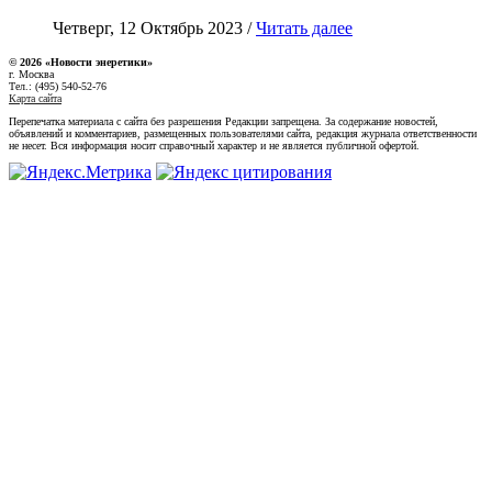
Четверг, 12 Октябрь 2023 /
Читать далее
© 2026 «Новости энеретики»
г. Москва
Тел.: (495) 540-52-76
Карта сайта
Перепечатка материала с сайта без разрешения Редакции запрещена. За содержание новостей,
объявлений и комментариев, размещенных пользователями сайта, редакция журнала ответственности
не несет. Вся информация носит справочный характер и не является публичной офертой.