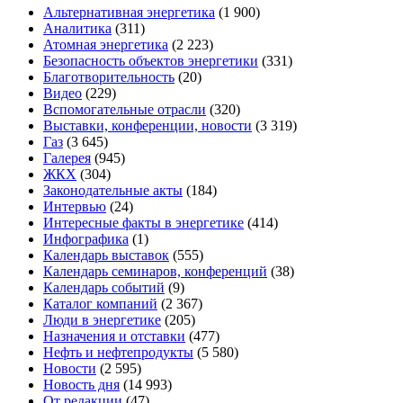
Альтернативная энергетика
(1 900)
Аналитика
(311)
Атомная энергетика
(2 223)
Безопасность объектов энергетики
(331)
Благотворительность
(20)
Видео
(229)
Вспомогательные отрасли
(320)
Выставки, конференции, новости
(3 319)
Газ
(3 645)
Галерея
(945)
ЖКХ
(304)
Законодательные акты
(184)
Интервью
(24)
Интересные факты в энергетике
(414)
Инфографика
(1)
Календарь выставок
(555)
Календарь семинаров, конференций
(38)
Календарь событий
(9)
Каталог компаний
(2 367)
Люди в энергетике
(205)
Назначения и отставки
(477)
Нефть и нефтепродукты
(5 580)
Новости
(2 595)
Новость дня
(14 993)
От редакции
(47)