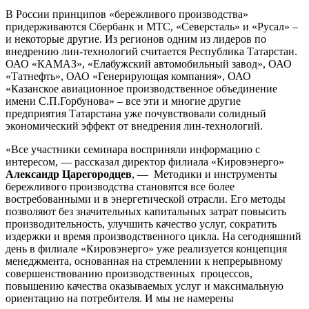
В России принципов «бережливого производства»
придерживаются Сбербанк и МТС, «Северсталь» и «Русал» –
и некоторые другие. Из регионов одним из лидеров по
внедрению лин-технологий считается Республика Татарстан.
ОАО «КАМАЗ», «Елабужский автомобильный завод», ОАО
«Татнефть», ОАО «Генерирующая компания», ОАО
«Казанское авиационное производственное объединение
имени С.П.Горбунова» – все эти и многие другие
предприятия Татарстана уже почувствовали солидный
экономический эффект от внедрения лин-технологий.
«Все участники семинара восприняли информацию с
интересом, — рассказал директор филиала «Кировэнерго»
Александр Царегородцев
, — Методики и инструменты
бережливого производства становятся все более
востребованными и в энергетической отрасли. Его методы
позволяют без значительных капитальных затрат повысить
производительность, улучшить качество услуг, сократить
издержки и время производственного цикла. На сегодняшний
день в филиале «Кировэнерго» уже реализуется концепция
менеджмента, основанная на стремлении к непрерывному
совершенствованию производственных процессов,
повышению качества оказываемых услуг и максимальную
ориентацию на потребителя. И мы не намерены