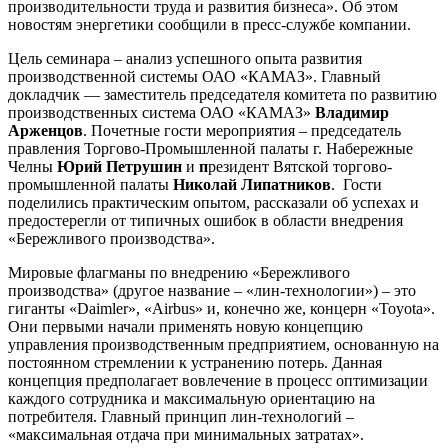
производительности труда и развития бизнеса». Об этом
новостям энергетики сообщили в пресс-службе компании.
Цель семинара – анализ успешного опыта развития
производственной системы ОАО «КАМАЗ». Главный
докладчик — заместитель председателя комитета по развитию
производственных система ОАО «КАМАЗ»
Владимир
Арженцов
. Почетные гости мероприятия – председатель
правления Торгово-Промышленной палаты г. Набережные
Челны
Юрий Петрушин
и
п
резидент Вятской торгово-
промышленной палаты
Николай Липатников
. Гости
поделились практическим опытом, рассказали об успехах и
предостерегли от типичных ошибок в области внедрения
«Бережливого производства».
Мировые флагманы по внедрению «Бережливого
производства» (другое название – «лин-технологии») – это
гиганты «Daimler», «Airbus» и, конечно же, концерн «Toyota».
Они первыми начали применять новую концепцию
управления производственным предприятием, основанную на
постоянном стремлении к устранению потерь. Данная
концепция предполагает вовлечение в процесс оптимизации
каждого сотрудника и максимальную ориентацию на
потребителя. Главный принцип лин-технологий –
«максимальная отдача при минимальных затратах».