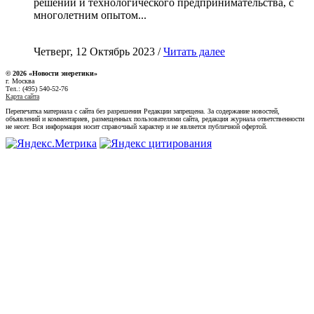
решений и технологического предпринимательства, с
многолетним опытом...
Четверг, 12 Октябрь 2023 /
Читать далее
© 2026 «Новости энеретики»
г. Москва
Тел.: (495) 540-52-76
Карта сайта
Перепечатка материала с сайта без разрешения Редакции запрещена. За содержание новостей,
объявлений и комментариев, размещенных пользователями сайта, редакция журнала ответственности
не несет. Вся информация носит справочный характер и не является публичной офертой.