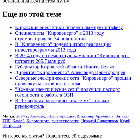
останавливаться на этом пути».
Еще по этой теме
Кировские энергетики провели лыжную эстафету
Специалисты "Кировэнерго" в 2013 году
отремонтировали 34 подстанции
В "Кировэнерго" подвели итоги реализации
инвестпрограммы 2013 года
В 2014 году на ремонтную кампанию "Кировэнерго"
потратит 265,7 млн руб
Губернатор Кировской области Никита Белых
Директор "Кировэнерго" Александр Царегородцев
Северные электрические сети "Кировэнерго" прошли
проверку на готовность к зиме
"Южные электрические сети" получили паспорт
готовности к работе в ОЗП
В "Северных электрических сетях" - новый
руководитель
Метки:
2014 г.
,
Александр Царегородцев
,
Владимир Арженцов
,
Вятская
ТПП
,
КамАЗ
,
Кировэнерго
,
лин-технологии
,
Николай Липатников
,
Юрий
Петрушин
Интересная статья? Поделитесь ей с друзьями: