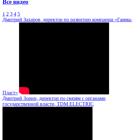
Все видео
1
2
3
4
5
Дмитрий Захаров, директор по развитию компании «Гамма-
Пласт»
Дмитрий Зорин, директор по связям с органами
государственной власти, TDM ELECTRIC