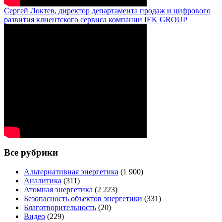
Сергей Локтев, директор департамента продаж и цифрового
развития клиентского сервиса компании IEK GROUP
Все рубрики
Альтернативная энергетика
(1 900)
Аналитика
(311)
Атомная энергетика
(2 223)
Безопасность объектов энергетики
(331)
Благотворительность
(20)
Видео
(229)