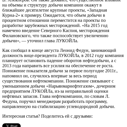
на объемы и структуру добычи компании окажут в
ближайшее десятилетие крупные проекты, «Западная
Курна-2» к примеру. Ожидается, что объем добычи в
процентном отношении переместится на проекты по
разработке зарубежных месторождений. «На 2015 год
намечено введение Северного Каспия, месторождения
Филановского, что также поспособствует увеличению
добычи», — уточнил глава ЛУКОЙЛа.
Как сообщал в конце августа Леонид Федун, занимающий
должность вице-президента ЛУКОЙЛа, в 2012 году компания
планирует остановить падение оборотов нефтедобычи, а с
2013 года направить все усилия на обеспечение ее роста.
Понижение показателя добычи за первое полугодие 2011г.,
напомнил он, случилось впервые за весь период
существования нефтекомпании. Понижение связывают с
уменьшением добычи «Нарьянмарнефтегазом», дочерним
предприятием ЛУКОЙЛа, из-за неправильной оценки
нефтяных запасов. Глава нефтекомпании, по словам Л.
Федуна, поручил менеджерам разработать программу,
направленную на стабилизацию углеводородной добычи.
Интересная статья? Поделитесь ей с друзьями: