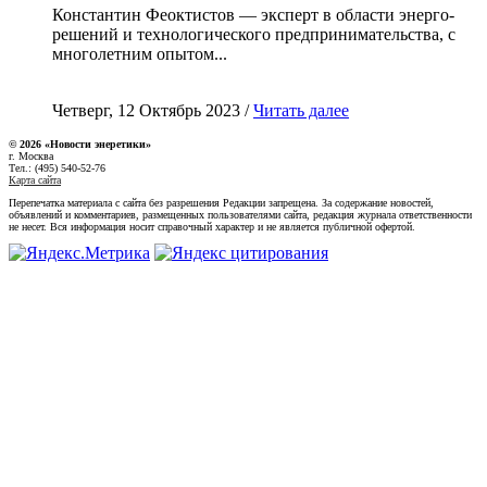
Константин Феоктистов — эксперт в области энерго-
решений и технологического предпринимательства, с
многолетним опытом...
Четверг, 12 Октябрь 2023 /
Читать далее
© 2026 «Новости энеретики»
г. Москва
Тел.: (495) 540-52-76
Карта сайта
Перепечатка материала с сайта без разрешения Редакции запрещена. За содержание новостей,
объявлений и комментариев, размещенных пользователями сайта, редакция журнала ответственности
не несет. Вся информация носит справочный характер и не является публичной офертой.