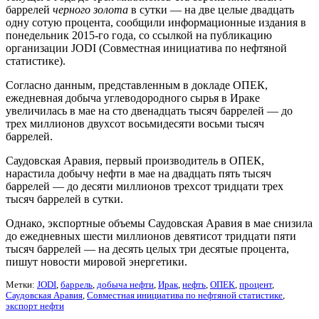
баррелей
черного золота
в сутки — на две целые двадцать
одну сотую процента, сообщили информационные издания в
понедельник 2015-го года, со ссылкой на публикацию
организации JODI (Совместная инициатива по нефтяной
статистике).
Согласно данным, представленным в докладе ОПЕК,
ежедневная добыча углеводородного сырья в Ираке
увеличилась в мае на сто двенадцать тысяч баррелей — до
трех миллионов двухсот восьмидесяти восьми тысяч
баррелей.
Саудовская Аравия, первый производитель в ОПЕК,
нарастила добычу нефти в мае на двадцать пять тысяч
баррелей — до десяти миллионов трехсот тридцати трех
тысяч баррелей в сутки.
Однако, экспортные объемы Саудовская Аравия в мае снизила
до ежедневных шести миллионов девятисот тридцати пяти
тысяч баррелей — на десять целых три десятые процента,
пишут новости мировой энергетики.
Метки:
JODI
,
баррель
,
добыча нефти
,
Ирак
,
нефть
,
ОПЕК
,
процент
,
Саудовская Аравия
,
Совместная инициатива по нефтяной статистике
,
экспорт нефти