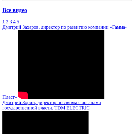
Все видео
1
2
3
4
5
Дмитрий Захаров, директор по развитию компании «Гамма-
Пласт»
Дмитрий Зорин, директор по связям с органами
государственной власти, TDM ELECTRIC