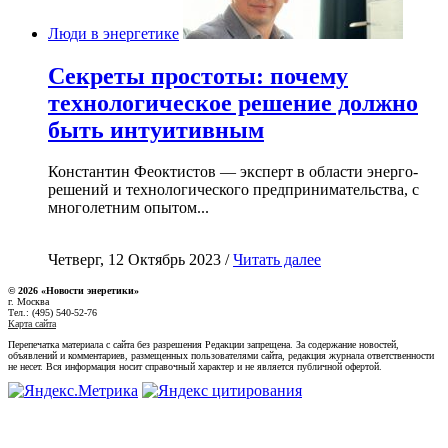
Люди в энергетике
Секреты простоты: почему
технологическое решение должно
быть интуитивным
Константин Феоктистов — эксперт в области энерго-
решений и технологического предпринимательства, с
многолетним опытом...
Четверг, 12 Октябрь 2023 /
Читать далее
© 2026 «Новости энеретики»
г. Москва
Тел.: (495) 540-52-76
Карта сайта
Перепечатка материала с сайта без разрешения Редакции запрещена. За содержание новостей,
объявлений и комментариев, размещенных пользователями сайта, редакция журнала ответственности
не несет. Вся информация носит справочный характер и не является публичной офертой.