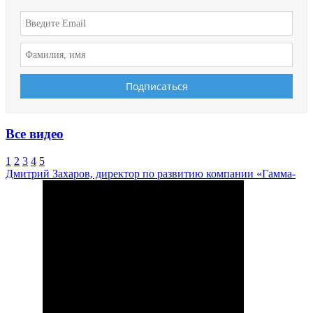
Все видео
1
2
3
4
5
Дмитрий Захаров, директор по развитию компании «Гамма-