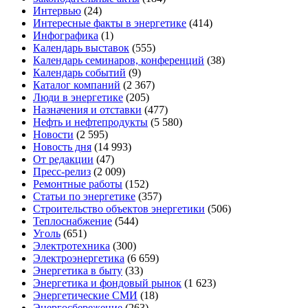
Интервью
(24)
Интересные факты в энергетике
(414)
Инфографика
(1)
Календарь выставок
(555)
Календарь семинаров, конференций
(38)
Календарь событий
(9)
Каталог компаний
(2 367)
Люди в энергетике
(205)
Назначения и отставки
(477)
Нефть и нефтепродукты
(5 580)
Новости
(2 595)
Новость дня
(14 993)
От редакции
(47)
Пресс-релиз
(2 009)
Ремонтные работы
(152)
Статьи по энергетике
(357)
Строительство объектов энергетики
(506)
Теплоснабжение
(544)
Уголь
(651)
Электротехника
(300)
Электроэнергетика
(6 659)
Энергетика в быту
(33)
Энергетика и фондовый рынок
(1 623)
Энергетические СМИ
(18)
Энергосбережение
(263)