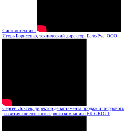
Системотехника
Игорь Борисенко, технический директор, Балс-Рус, ООО
Сергей Локтев, директор департамента продаж и цифрового
развития клиентского сервиса компании IEK GROUP