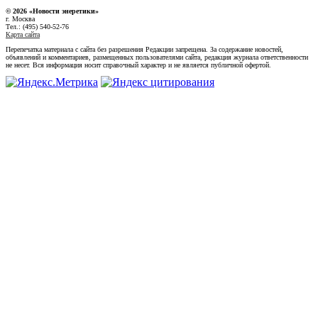
© 2026 «Новости энеретики»
г. Москва
Тел.: (495) 540-52-76
Карта сайта
Перепечатка материала с сайта без разрешения Редакции запрещена. За содержание новостей,
объявлений и комментариев, размещенных пользователями сайта, редакция журнала ответственности
не несет. Вся информация носит справочный характер и не является публичной офертой.