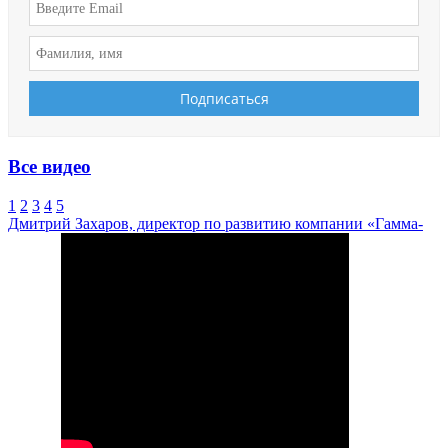
Все видео
1
2
3
4
5
Дмитрий Захаров, директор по развитию компании «Гамма-