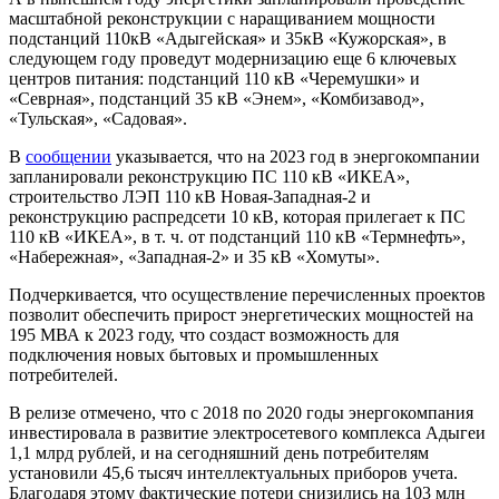
масштабной реконструкции с наращиванием мощности
подстанций 110кВ «Адыгейская» и 35кВ «Кужорская», в
следующем году проведут модернизацию еще 6 ключевых
центров питания: подстанций 110 кВ «Черемушки» и
«Севрная», подстанций 35 кВ «Энем», «Комбизавод»,
«Тульская», «Садовая».
В
сообщении
указывается, что на 2023 год в энергокомпании
запланировали реконструкцию ПС 110 кВ «ИКЕА»,
строительство ЛЭП 110 кВ Новая-Западная-2 и
реконструкцию распредсети 10 кВ, которая прилегает к ПС
110 кВ «ИКЕА», в т. ч. от подстанций 110 кВ «Термнефть»,
«Набережная», «Западная-2» и 35 кВ «Хомуты».
Подчеркивается, что осуществление перечисленных проектов
позволит обеспечить прирост энергетических мощностей на
195 МВА к 2023 году, что создаст возможность для
подключения новых бытовых и промышленных
потребителей.
В релизе отмечено, что с 2018 по 2020 годы энергокомпания
инвестировала в развитие электросетевого комплекса Адыгеи
1,1 млрд рублей, и на сегодняшний день потребителям
установили 45,6 тысяч интеллектуальных приборов учета.
Благодаря этому фактические потери снизились на 103 млн