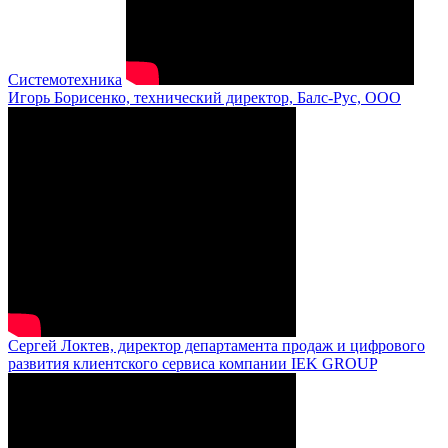
Системотехника
Игорь Борисенко, технический директор, Балс-Рус, ООО
Сергей Локтев, директор департамента продаж и цифрового
развития клиентского сервиса компании IEK GROUP