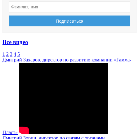
Все видео
1
2
3
4
5
Дмитрий Захаров, директор по развитию компании «Гамма-
Пласт»
Дмитрий Зорин, директор по связям с органами