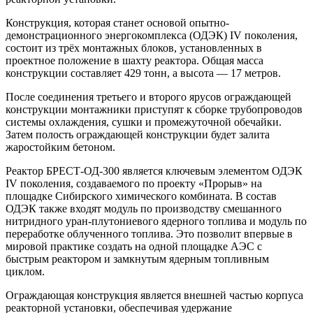
Конструкция, которая станет основой опытно-
демонстрационного энергокомплекса (ОДЭК) IV поколения,
состоит из трёх монтажных блоков, установленных в
проектное положение в шахту реактора. Общая масса
конструкции составляет 429 тонн, а высота — 17 метров.
После соединения третьего и второго ярусов ограждающей
конструкции монтажники приступят к сборке трубопроводов
системы охлаждения, сушки и промежуточной обечайки.
Затем полость ограждающей конструкции будет залита
жаростойким бетоном.
Реактор БРЕСТ-ОД-300 является ключевым элементом ОДЭК
IV поколения, создаваемого по проекту «Прорыв» на
площадке Сибирского химического комбината. В состав
ОДЭК также входят модуль по производству смешанного
нитридного уран-плутониевого ядерного топлива и модуль по
переработке облученного топлива. Это позволит впервые в
мировой практике создать на одной площадке АЭС с
быстрым реактором и замкнутым ядерным топливным
циклом.
Ограждающая конструкция является внешней частью корпуса
реакторной установки, обеспечивая удержание