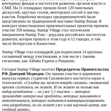
венчурных фондов и институтов развития, органов власти и
СМИ. На 11 площадках прошли более 120 панельных
дискуссий, круглых столов, менторских сессий и мастер-
классов. Разработки молодых предпринимателей были
представлены на традиционной выставке Startup Bazaar. В
конкурсе инвестиционно привлекательных проектов приняли
участие 350 команд. Startup Village стал логическим
завершением Startup Tour – роуд-шоу российских институтов
развития, которое прошло в этом году в 12 городах, в том
числе Белоруссии и Казахстане.
Startup Village стал площадкой для подписания 14 крупных
соглашений между участниками, в том числе с такими
гигантами, как Alibaba Express и Panasonic.
Сегодня Startup Village посетил
Председатель Правительства
РФ Дмитрий Медведев.
Он принял участие в церемонии
выпуска первых студентов Сколковского института науки и
технологий.
«Сегодня мы можем твердо сказать: сколковский
проект состоялся, он живет. И он живет не только как
набор резидентов — их уже 1,1 тысячи — которые
производят интересные продукты, которые занимаются
патентованием, которые пытаются коммерциализировать
свои разработки, но он живет уже и как научный центр, как
учебный центр»
.