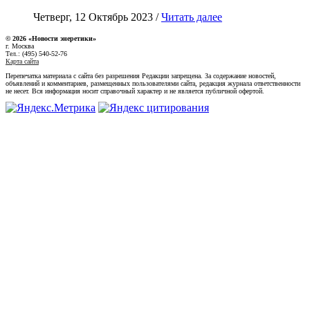
Четверг, 12 Октябрь 2023 /
Читать далее
© 2026 «Новости энеретики»
г. Москва
Тел.: (495) 540-52-76
Карта сайта
Перепечатка материала с сайта без разрешения Редакции запрещена. За содержание новостей,
объявлений и комментариев, размещенных пользователями сайта, редакция журнала ответственности
не несет. Вся информация носит справочный характер и не является публичной офертой.