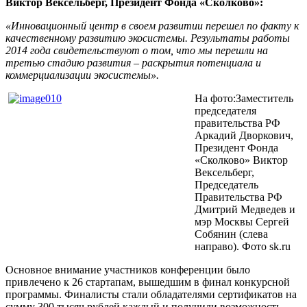
Виктор Вексельберг, Президент Фонда «Сколково»:
«Инновационный центр в своем развитии перешел по факту к
качественному развитию экосистемы. Результаты работы
2014 года свидетельствуют о том, что мы перешли на
третью стадию развития – раскрытия потенциала и
коммерциализации экосистемы».
На фото:Заместитель
председателя
правительства РФ
Аркадий Дворкович,
Президент Фонда
«Сколково» Виктор
Вексельберг,
Председатель
Правительства РФ
Дмитрий Медведев и
мэр Москвы Сергей
Собянин (слева
направо). Фото sk.ru
Основное внимание участников конференции было
привлечено к 26 стартапам, вышедшим в финал конкурсной
программы. Финалисты стали обладателями сертификатов на
сумму 300 тысяч рублей каждый и получили возможность