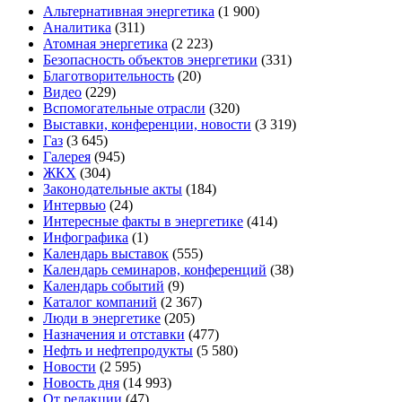
Альтернативная энергетика
(1 900)
Аналитика
(311)
Атомная энергетика
(2 223)
Безопасность объектов энергетики
(331)
Благотворительность
(20)
Видео
(229)
Вспомогательные отрасли
(320)
Выставки, конференции, новости
(3 319)
Газ
(3 645)
Галерея
(945)
ЖКХ
(304)
Законодательные акты
(184)
Интервью
(24)
Интересные факты в энергетике
(414)
Инфографика
(1)
Календарь выставок
(555)
Календарь семинаров, конференций
(38)
Календарь событий
(9)
Каталог компаний
(2 367)
Люди в энергетике
(205)
Назначения и отставки
(477)
Нефть и нефтепродукты
(5 580)
Новости
(2 595)
Новость дня
(14 993)
От редакции
(47)