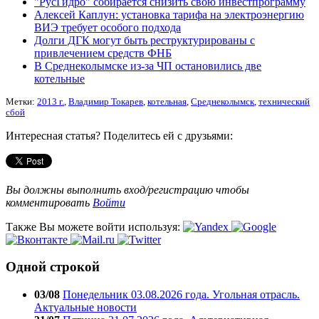
"РусГидро" собирается снизить свою инвестпрограмму
Алексей Каплун: установка тарифа на электроэнергию
ВИЭ требует особого подхода
Долги ДГК могут быть реструктурированы с
привлечением средств ФНБ
В Среднеколымске из-за ЧП остановились две
котельные
Метки:
2013 г.
,
Владимир Токарев
,
котельная
,
Среднеколымск
,
технический
сбой
Интересная статья? Поделитесь ей с друзьями:
Вы должны выполнить вход/регистрацию чтобы
комментировать
Войти
Также Вы можете войти используя:
Одной строкой
03/08
Понедельник 03.08.2026 года. Угольная отрасль.
Актуальные новости