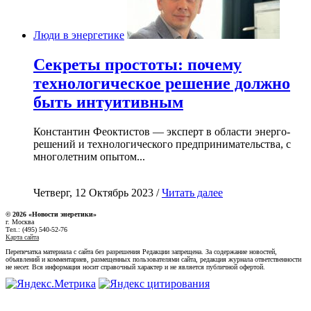
Люди в энергетике
Секреты простоты: почему
технологическое решение должно
быть интуитивным
Константин Феоктистов — эксперт в области энерго-
решений и технологического предпринимательства, с
многолетним опытом...
Четверг, 12 Октябрь 2023 /
Читать далее
© 2026 «Новости энеретики»
г. Москва
Тел.: (495) 540-52-76
Карта сайта
Перепечатка материала с сайта без разрешения Редакции запрещена. За содержание новостей,
объявлений и комментариев, размещенных пользователями сайта, редакция журнала ответственности
не несет. Вся информация носит справочный характер и не является публичной офертой.