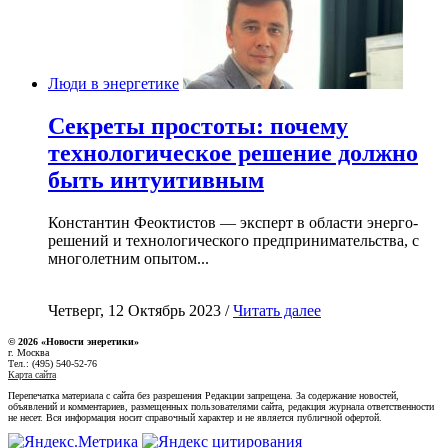
Люди в энергетике
Секреты простоты: почему
технологическое решение должно
быть интуитивным
Константин Феоктистов — эксперт в области энерго-
решений и технологического предпринимательства, с
многолетним опытом...
Четверг, 12 Октябрь 2023 /
Читать далее
© 2026 «Новости энеретики»
г. Москва
Тел.: (495) 540-52-76
Карта сайта
Перепечатка материала с сайта без разрешения Редакции запрещена. За содержание новостей,
объявлений и комментариев, размещенных пользователями сайта, редакция журнала ответственности
не несет. Вся информация носит справочный характер и не является публичной офертой.