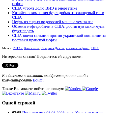
нефти
США утроят долю ВИЭ в энергетике
Китайская компания будет добывать сланцевый газ в
США
Нефть из сырых водорослей меньше чем за час
Объемы нефтедобычи в США, достигнув максимума,
будут падать
США ввели санкции против украинской компании за
поставки иранской нефти
Метки:
2013 г.
,
Касселтон
,
Северная Дакота
,
состав с нефтью
,
США
Интересная статья? Поделитесь ей с друзьями:
Вы должны выполнить вход/регистрацию чтобы
комментировать
Войти
Также Вы можете войти используя:
Одной строкой
03/08
Понедельник 03.08.2026 года. Угольная отрасль.