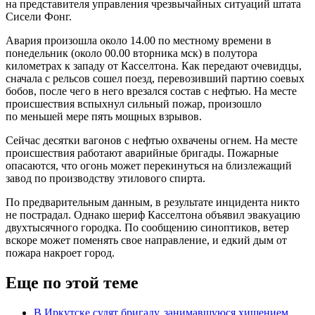
на представителя управления чрезвычайных ситуаций штата
Сисели Фонг.
Авария произошла около 14.00 по местному времени в
понедельник (около 00.00 вторника мск) в полутора
километрах к западу от Касселтона. Как передают очевидцы,
сначала с рельсов сошел поезд, перевозивший партию соевых
бобов, после чего в него врезался состав с нефтью. На месте
происшествия вспыхнул сильный пожар, произошло
по меньшей мере пять мощных взрывов.
Сейчас десятки вагонов с нефтью охвачены огнем. На месте
происшествия работают аварийные бригады. Пожарные
опасаются, что огонь может перекинуться на близлежащий
завод по производству этилового спирта.
По предварительным данным, в результате инцидента никто
не пострадал. Однако шериф Касселтона объявил эвакуацию
двухтысячного городка. По сообщению синоптиков, ветер
вскоре может поменять свое направление, и едкий дым от
пожара накроет город.
Еще по этой теме
В Иркутске судят бригаду, занимавшуюся хищением