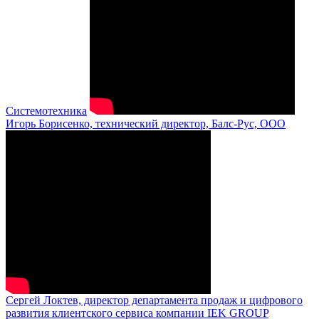
Системотехника
Игорь Борисенко, технический директор, Балс-Рус, ООО
Сергей Локтев, директор департамента продаж и цифрового
развития клиентского сервиса компании IEK GROUP