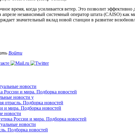
чное время, когда усиливается ветер. Это позволит эффективн
в апреле независимый системный оператор штата (CAISO) как 
ерждает значительный вклад новой станции в развитие возобнов
вать
Войти
ктуальные новости
ка России и мира. Подборка новостей
альные новости у
ая отрасль. Подборка новостей
ии и мира. Подборка новостей
ые новости
гетика России и мира. Подборка новостей
ктуальные новости
сль. Подборка новостей