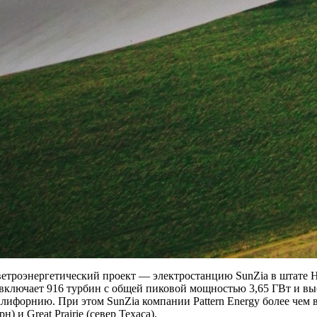
троэнергетический проект — электростанцию SunZia в штате Н
с включает 916 турбин с общей пиковой мощностью 3,65 ГВт и 
лифорнию. При этом SunZia компании Pattern Energy более чем 
и Great Prairie (север Техаса).