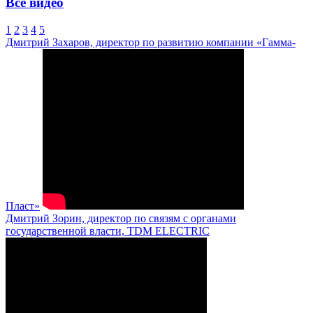
Все видео
1
2
3
4
5
Дмитрий Захаров, директор по развитию компании «Гамма-
Пласт»
Дмитрий Зорин, директор по связям с органами
государственной власти, TDM ELECTRIC