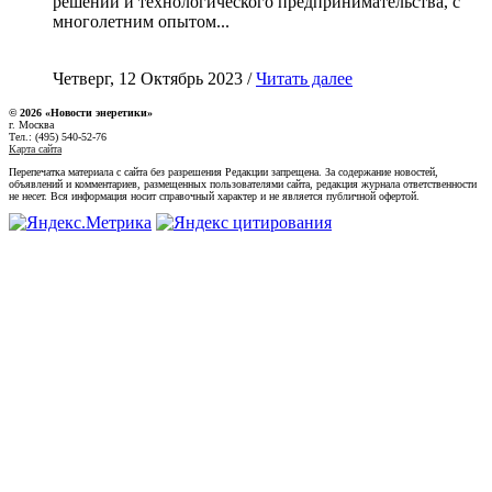
решений и технологического предпринимательства, с
многолетним опытом...
Четверг, 12 Октябрь 2023 /
Читать далее
© 2026 «Новости энеретики»
г. Москва
Тел.: (495) 540-52-76
Карта сайта
Перепечатка материала с сайта без разрешения Редакции запрещена. За содержание новостей,
объявлений и комментариев, размещенных пользователями сайта, редакция журнала ответственности
не несет. Вся информация носит справочный характер и не является публичной офертой.