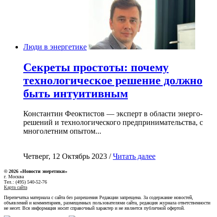
Люди в энергетике
Секреты простоты: почему
технологическое решение должно
быть интуитивным
Константин Феоктистов — эксперт в области энерго-
решений и технологического предпринимательства, с
многолетним опытом...
Четверг, 12 Октябрь 2023 /
Читать далее
© 2026 «Новости энеретики»
г. Москва
Тел.: (495) 540-52-76
Карта сайта
Перепечатка материала с сайта без разрешения Редакции запрещена. За содержание новостей,
объявлений и комментариев, размещенных пользователями сайта, редакция журнала ответственности
не несет. Вся информация носит справочный характер и не является публичной офертой.