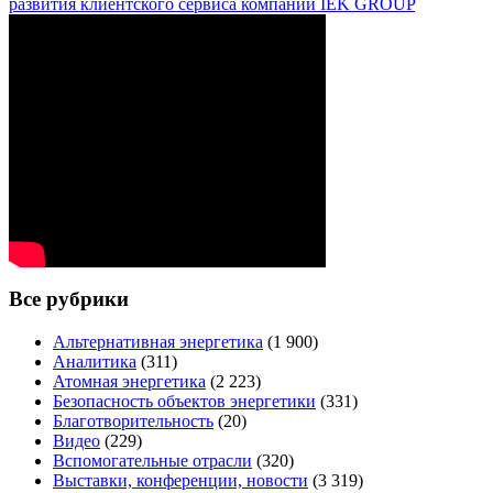
развития клиентского сервиса компании IEK GROUP
Все рубрики
Альтернативная энергетика
(1 900)
Аналитика
(311)
Атомная энергетика
(2 223)
Безопасность объектов энергетики
(331)
Благотворительность
(20)
Видео
(229)
Вспомогательные отрасли
(320)
Выставки, конференции, новости
(3 319)