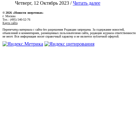
Четверг, 12 Октябрь 2023 /
Читать далее
© 2026 «Новости энеретики»
г. Москва
Тел.: (495) 540-52-76
Карта сайта
Перепечатка материала с сайта без разрешения Редакции запрещена. За содержание новостей,
объявлений и комментариев, размещенных пользователями сайта, редакция журнала ответственности
не несет. Вся информация носит справочный характер и не является публичной офертой.