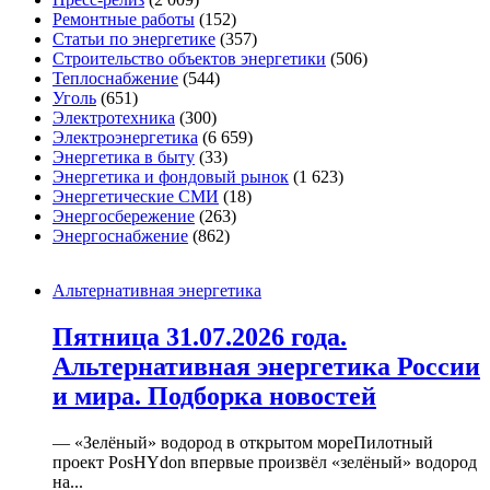
Ремонтные работы
(152)
Статьи по энергетике
(357)
Строительство объектов энергетики
(506)
Теплоснабжение
(544)
Уголь
(651)
Электротехника
(300)
Электроэнергетика
(6 659)
Энергетика в быту
(33)
Энергетика и фондовый рынок
(1 623)
Энергетические СМИ
(18)
Энергосбережение
(263)
Энергоснабжение
(862)
Альтернативная энергетика
Пятница 31.07.2026 года.
Альтернативная энергетика России
и мира. Подборка новостей
— «Зелёный» водород в открытом мореПилотный
проект PosHYdon впервые произвёл «зелёный» водород
на...