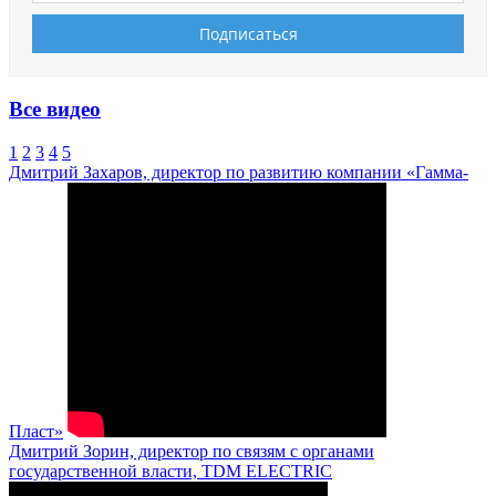
Все видео
1
2
3
4
5
Дмитрий Захаров, директор по развитию компании «Гамма-
Пласт»
Дмитрий Зорин, директор по связям с органами
государственной власти, TDM ELECTRIC