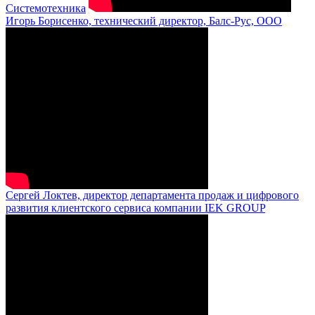
Системотехника
Игорь Борисенко, технический директор, Балс-Рус, ООО
Сергей Локтев, директор департамента продаж и цифрового
развития клиентского сервиса компании IEK GROUP