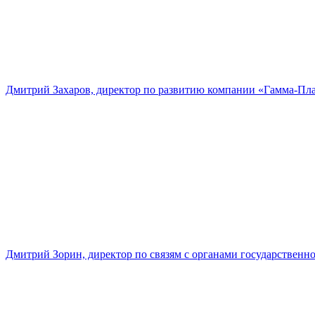
Дмитрий Захаров, директор по развитию компании «Гамма-Пл
Дмитрий Зорин, директор по связям с органами государстве