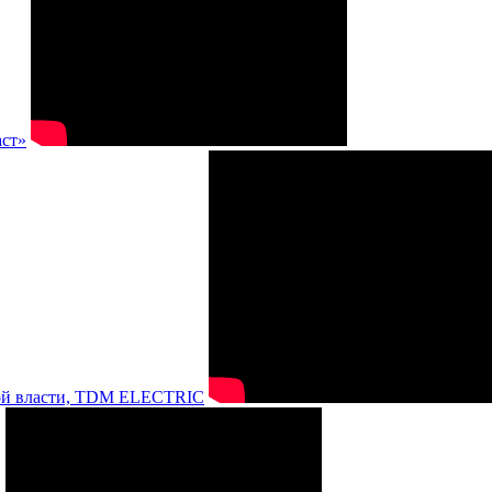
аст»
нной власти, TDM ELECTRIC