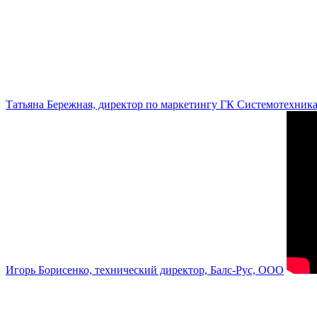
Татьяна Бережная, директор по маркетингу ГК Системотехник
Игорь Борисенко, технический директор, Балс-Рус, ООО