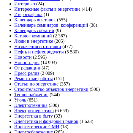
Интервью
(24)
Интересные факты в энергетике
(414)
Инфографика
(1)
Календарь выставок
(555)
Календарь семинаров, конференций
(38)
Календарь событий
(9)
Каталог компаний
(2 367)
Люди в энергетике
(205)
Назначения и отставки
(477)
Нефть и нефтепродукты
(5 580)
Новости
(2 595)
Новость дня
(14 993)
От редакции
(47)
Пресс-релиз
(2 009)
Ремонтные работы
(152)
Статьи по энергетике
(357)
Строительство объектов энергетики
(506)
Теплоснабжение
(544)
Уголь
(651)
Электротехника
(300)
Электроэнергетика
(6 659)
Энергетика в быту
(33)
Энергетика и фондовый рынок
(1 623)
Энергетические СМИ
(18)
Энергосбережение
(263)