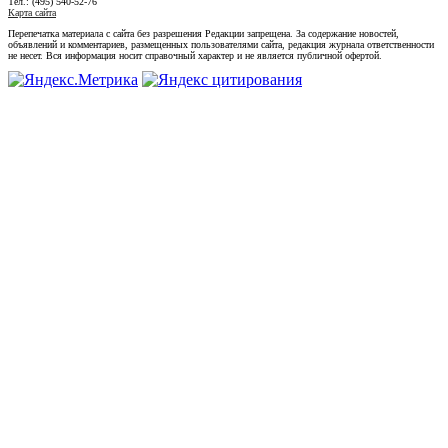
Тел.: (495) 540-52-76
Карта сайта
Перепечатка материала с сайта без разрешения Редакции запрещена. За содержание новостей,
объявлений и комментариев, размещенных пользователями сайта, редакция журнала ответственности
не несет. Вся информация носит справочный характер и не является публичной офертой.