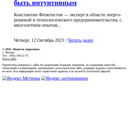
быть интуитивным
Константин Феоктистов — эксперт в области энерго-
решений и технологического предпринимательства, с
многолетним опытом...
Четверг, 12 Октябрь 2023 /
Читать далее
© 2026 «Новости энеретики»
г. Москва
Тел.: (495) 540-52-76
Карта сайта
Перепечатка материала с сайта без разрешения Редакции запрещена. За содержание новостей,
объявлений и комментариев, размещенных пользователями сайта, редакция журнала ответственности
не несет. Вся информация носит справочный характер и не является публичной офертой.