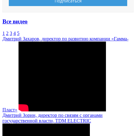
Все видео
1
2
3
4
5
Дмитрий Захаров, директор по развитию компании «Гамма-
Пласт»
Дмитрий Зорин, директор по связям с органами
государственной власти, TDM ELECTRIC