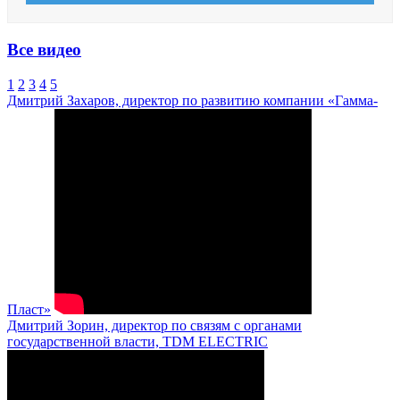
Все видео
1
2
3
4
5
Дмитрий Захаров, директор по развитию компании «Гамма-
Пласт»
Дмитрий Зорин, директор по связям с органами
государственной власти, TDM ELECTRIC