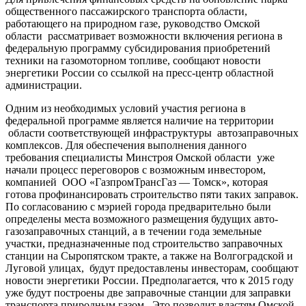
общественного пассажирского транспорта области,
работающего на природном газе, руководство Омской
области рассматривает возможности включения региона в
федеральную программу субсидирования приобретений
техники на газомоторном топливе, сообщают новости
энергетики России со ссылкой на пресс-центр областной
администрации.
Одним из необходимых условий участия региона в
федеральной программе является наличие на территории
области соответствующей инфраструктуры автозаправочных
комплексов. Для обеспечения выполнения данного
требования специалисты Минстроя Омской области уже
начали процесс переговоров с возможным инвестором,
компанией ООО «ГазпромТрансГаз — Томск», которая
готова профинансировать строительство пяти таких заправок.
По согласованию с мэрией города предварительно были
определены места возможного размещения будущих авто-
газозаправочных станций, а в течении года земельные
участки, предназначенные под строительство заправочных
станции на Сыропятском тракте, а также на Волгоградской и
Луговой улицах, будут предоставлены инвесторам, сообщают
новости энергетики России. Предполагается, что к 2015 году
уже будут построены две заправочные станции для заправки
транспорта природным газом. Это позволит властям Омской