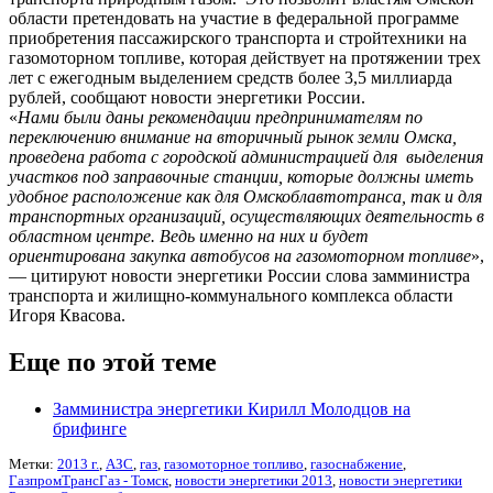
области претендовать на участие в федеральной программе
приобретения пассажирского транспорта и стройтехники на
газомоторном топливе, которая действует на протяжении трех
лет с ежегодным выделением средств более 3,5 миллиарда
рублей, сообщают новости энергетики России.
«
Нами были даны рекомендации предпринимателям по
переключению внимание на вторичный рынок земли Омска,
проведена работа с городской администрацией для выделения
участков под заправочные станции, которые должны иметь
удобное расположение как для Омскоблавтотранса, так и для
транспортных организаций, осуществляющих деятельность в
областном центре. Ведь именно на них и будет
ориентирована закупка автобусов на газомоторном топливе
»,
— цитируют новости энергетики России слова замминистра
транспорта и жилищно-коммунального комплекса области
Игоря Квасова.
Еще по этой теме
Замминистра энергетики Кирилл Молодцов на
брифинге
Метки:
2013 г.
,
АЗС
,
газ
,
газомоторное топливо
,
газоснабжение
,
ГазпромТрансГаз - Томск
,
новости энергетики 2013
,
новости энергетики