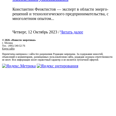
Константин Феоктистов — эксперт в области энерго-
решений и технологического предпринимательства, с
многолетним опытом...
Четверг, 12 Октябрь 2023 /
Читать далее
© 2026 «Новости энеретики»
г. Москва
Тел.: (495) 540-52-76
Карта сайта
Перепечатка материала с сайта без разрешения Редакции запрещена. За содержание новостей,
объявлений и комментариев, размещенных пользователями сайта, редакция журнала ответственности
не несет. Вся информация носит справочный характер и не является публичной офертой.