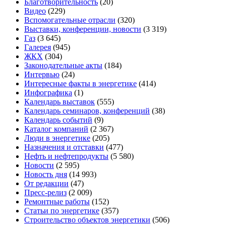
Благотворительность
(20)
Видео
(229)
Вспомогательные отрасли
(320)
Выставки, конференции, новости
(3 319)
Газ
(3 645)
Галерея
(945)
ЖКХ
(304)
Законодательные акты
(184)
Интервью
(24)
Интересные факты в энергетике
(414)
Инфографика
(1)
Календарь выставок
(555)
Календарь семинаров, конференций
(38)
Календарь событий
(9)
Каталог компаний
(2 367)
Люди в энергетике
(205)
Назначения и отставки
(477)
Нефть и нефтепродукты
(5 580)
Новости
(2 595)
Новость дня
(14 993)
От редакции
(47)
Пресс-релиз
(2 009)
Ремонтные работы
(152)
Статьи по энергетике
(357)
Строительство объектов энергетики
(506)