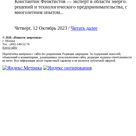
Константин Феоктистов — эксперт в области энерго-
решений и технологического предпринимательства, с
многолетним опытом...
Четверг, 12 Октябрь 2023 /
Читать далее
© 2026 «Новости энеретики»
г. Москва
Тел.: (495) 540-52-76
Карта сайта
Перепечатка материала с сайта без разрешения Редакции запрещена. За содержание новостей,
объявлений и комментариев, размещенных пользователями сайта, редакция журнала ответственности
не несет. Вся информация носит справочный характер и не является публичной офертой.