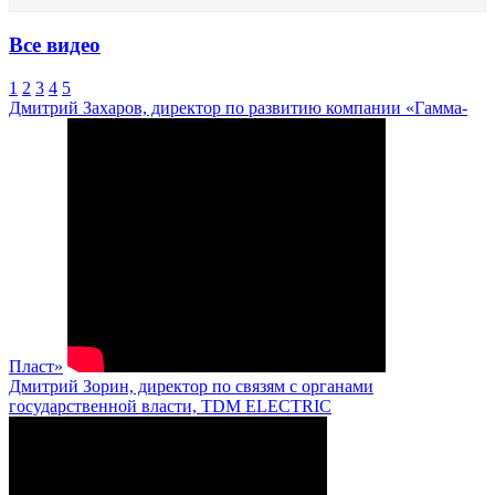
Все видео
1
2
3
4
5
Дмитрий Захаров, директор по развитию компании «Гамма-
Пласт»
Дмитрий Зорин, директор по связям с органами
государственной власти, TDM ELECTRIC